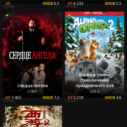
6.5
6.233
5.5
HDRip
HDRip
Альфа и Омега:
Приключения
Сердце Ангела
праздничного воя
(1987)
(2013)
7.402
7.2
5.218
4.6
HDRip
HDRip