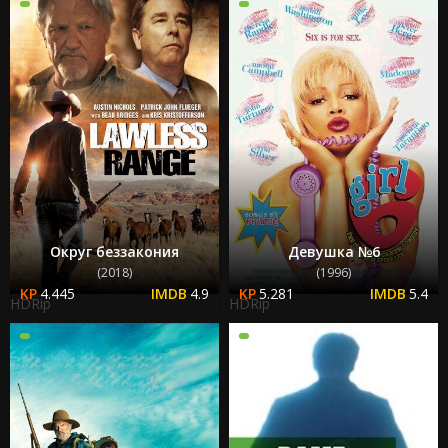
Округ беззакония
Девушка №6
(2018)
(1996)
4.445
4.9
5.281
5.4
HDRip
HDRip