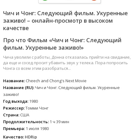
Чич и Чонг: Следующий фильм. Укуренные
заживо! – онлайн-просмотр в высоком
качестве
Про что Фильм «Чич и Чонг: Следующий
фильм. Укуренные заживо!»
Чича уволили с работы, Донна отказалась прийти на свидание,
да еще и сосед просит убавить звук у телека. Пора попросить
Чонга со всем этим разобраться...
Название:
Cheech and Chong's Next Movie
Название (RU):
Чич и Чонг: Следующий фильм. Укуренные
заживо!
Год выхода:
1980
Режиссер:
Томми Чонг
Страна:
США
Продолжительность:
1 ч 39 мин
Премьера:
1 июля 1980
Качество:
HDRip