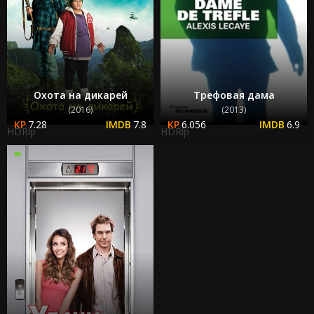
Охота на дикарей
Трефовая дама
(2016)
(2013)
7.28
7.8
6.056
6.9
HDRip
HDRip