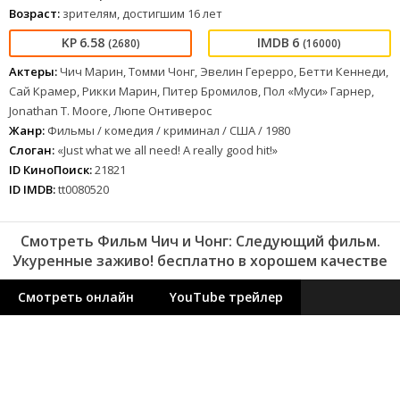
Возраст:
зрителям, достигшим 16 лет
6.58
6
(2680)
(16000)
Актеры:
Чич Марин, Томми Чонг, Эвелин Герерро, Бетти Кеннеди,
Сай Крамер, Рикки Марин, Питер Бромилов, Пол «Муси» Гарнер,
Jonathan T. Moore, Люпе Онтиверос
Жанр:
Фильмы / комедия / криминал / США / 1980
Слоган:
«Just what we all need! A really good hit!»
ID КиноПоиск:
21821
ID IMDB:
tt0080520
Смотреть Фильм Чич и Чонг: Следующий фильм.
Укуренные заживо! бесплатно в хорошем качестве
Смотреть онлайн
YouTube трейлер