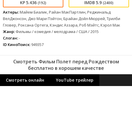
5.436
5.9
(192)
(2400)
Актеры:
Майем Биалик, Райан МакПартлин, Реджинальд
ВелДжонсон, Джо Мари Пэйтон, Брайан Дойл-Мюррей, Трилби
Гловер, Роксана Ортега, Кэндис Аззара, Роб Мэйтс, Кэрол Мак
Жанр:
Фильмы / комедия / мелодрама / США / 2015
Слоган:
-
ID КиноПоиск:
949357
Смотреть Фильм Полет перед Рождеством
бесплатно в хорошем качестве
Смотреть онлайн
YouTube трейлер