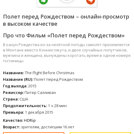
Полет перед Рождеством – онлайн-просмотр
в высоком качестве
Про что Фильм «Полет перед Рождеством»
В канун Рождества из-за нелётной погоды самолёт приземляется
в Монтане вместо Коннектикута, и двое случайных попутчиков,
мужчина и женщина, вынуждены коротать время в одном номере
гостиницы.
Название:
The Flight Before Christmas
Название (RU):
Полет перед Рождеством
Год выхода:
2015
Режиссер:
Питер Салливан
Страна:
США
Продолжительность:
1 ч 28 мин
Премьера:
1 декабря 2015
Качество:
HDRip
Возраст:
зрителям, достигшим 16 лет