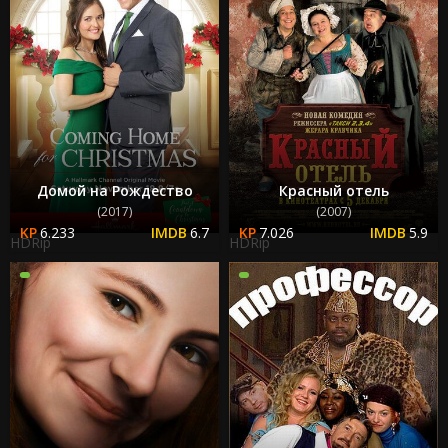
Домой на Рождество
Красный отель
(2017)
(2007)
6.233
6.7
7.026
5.9
HDRip
HDRip