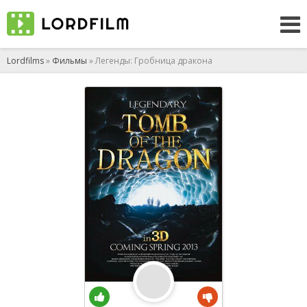
Lordfilms
»
Фильмы
» Легенды: Гробница дракона