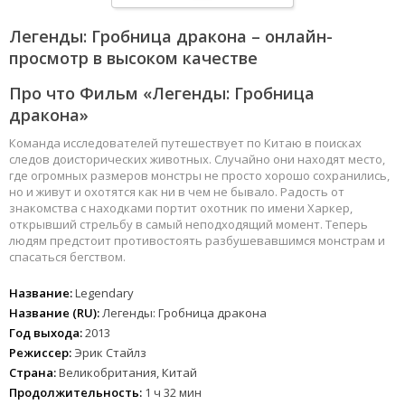
Легенды: Гробница дракона – онлайн-
просмотр в высоком качестве
Про что Фильм «Легенды: Гробница
дракона»
Команда исследователей путешествует по Китаю в поисках
следов доисторических животных. Случайно они находят место,
где огромных размеров монстры не просто хорошо сохранились,
но и живут и охотятся как ни в чем не бывало. Радость от
знакомства с находками портит охотник по имени Харкер,
открывший стрельбу в самый неподходящий момент. Теперь
людям предстоит противостоять разбушевавшимся монстрам и
спасаться бегством.
Название:
Legendary
Название (RU):
Легенды: Гробница дракона
Год выхода:
2013
Режиссер:
Эрик Стайлз
Страна:
Великобритания, Китай
Продолжительность:
1 ч 32 мин