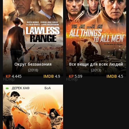
Округ беззакония
Все вещи для всех людей
(2018)
(2013)
4.445
4.9
5.09
4.5
HDRip
HDRip