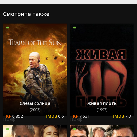
Смотрите также
Слезы солнца
Живая плоть
(2003)
(1997)
6.852
6.6
7.531
7.3
HDRip
HDRip