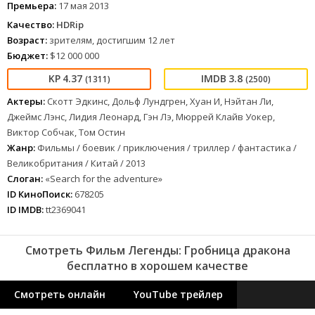
Премьера:
17 мая 2013
Качество:
HDRip
Возраст:
зрителям, достигшим 12 лет
Бюджет:
$12 000 000
4.37
3.8
(1311)
(2500)
Актеры:
Скотт Эдкинс, Дольф Лундгрен, Хуан И, Нэйтан Ли,
Джеймс Лэнс, Лидия Леонард, Гэн Лэ, Мюррей Клайв Уокер,
Виктор Собчак, Том Остин
Жанр:
Фильмы / боевик / приключения / триллер / фантастика /
Великобритания / Китай / 2013
Слоган:
«Search for the adventure»
ID КиноПоиск:
678205
ID IMDB:
tt2369041
Смотреть Фильм Легенды: Гробница дракона
бесплатно в хорошем качестве
Смотреть онлайн
YouTube трейлер