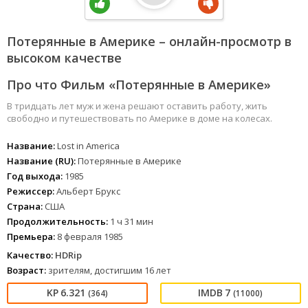
Потерянные в Америке – онлайн-просмотр в
высоком качестве
Про что Фильм «Потерянные в Америке»
В тридцать лет муж и жена решают оставить работу, жить
свободно и путешествовать по Америке в доме на колесах.
Название:
Lost in America
Название (RU):
Потерянные в Америке
Год выхода:
1985
Режиссер:
Альберт Брукс
Страна:
США
Продолжительность:
1 ч 31 мин
Премьера:
8 февраля 1985
Качество:
HDRip
Возраст:
зрителям, достигшим 16 лет
6.321
7
(364)
(11000)