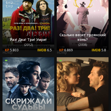
Сколько весит троянский
Раз! Два! Три! Умри!
конь?
(2012)
(2008)
5.803
6.5
6.869
5.8
HDRip
HDRip