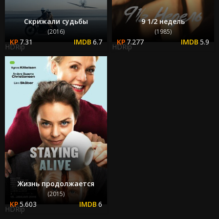
Скрижали судьбы
9 1/2 недель
(2016)
(1985)
7.31
6.7
7.277
5.9
HDRip
HDRip
Жизнь продолжается
(2015)
5.603
6
HDRip