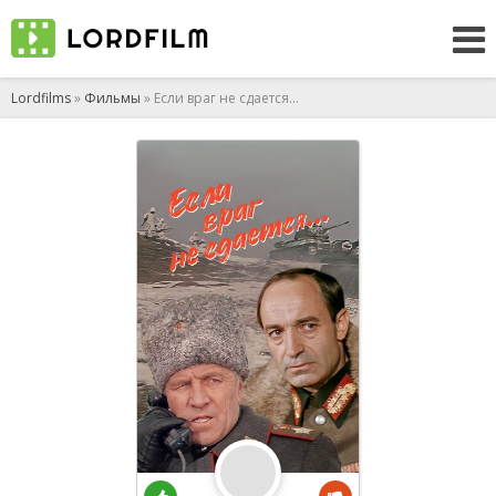
Lordfilms
»
Фильмы
» Если враг не сдается...