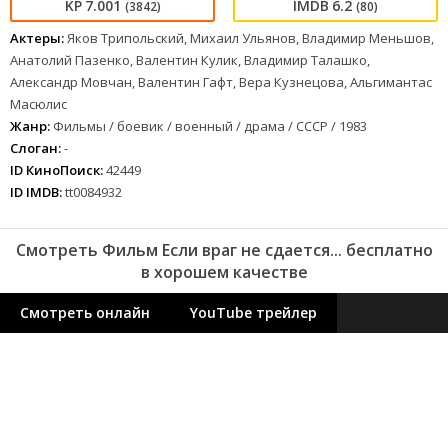
7.001
6.2
(3842)
(80)
Актеры:
Яков Трипольский, Михаил Ульянов, Владимир Меньшов,
Анатолий Пазенко, Валентин Кулик, Владимир Талашко,
Александр Мовчан, Валентин Гафт, Вера Кузнецова, Альгимантас
Масюлис
Жанр:
Фильмы / боевик / военный / драма / СССР / 1983
Слоган:
-
ID КиноПоиск:
42449
ID IMDB:
tt0084932
Смотреть Фильм Если враг не сдается... бесплатно
в хорошем качестве
Смотреть онлайн
YouTube трейлер