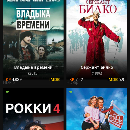
Владыка времени
Сержант Билко
(2015)
(1996)
4.889
7.22
5.9
HDRip
HDRip