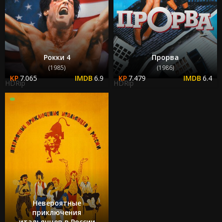
Рокки 4
Прорва
(1985)
(1986)
7.065
6.9
7.479
6.4
HDRip
HDRip
Невероятные
приключения
итальянцев в России