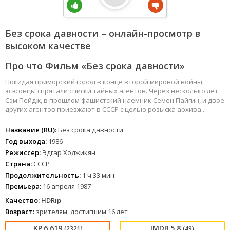
Без срока давности – онлайн-просмотр в
высоком качестве
Про что Фильм «Без срока давности»
Покидая приморский город в конце второй мировой войны,
эсэсовцы спрятали списки тайных агентов. Через несколько лет
Сэм Пейдж, в прошлом фашистский наемник Семен Пайгин, и двое
других агентов приезжают в СССР с целью розыска архива...
Название (RU):
Без срока давности
Год выхода:
1986
Режиссер:
Эдгар Ходжикян
Страна:
СССР
Продолжительность:
1 ч 33 мин
Премьера:
16 апреля 1987
Качество:
HDRip
Возраст:
зрителям, достигшим 16 лет
6.619
5.8
(2321)
(49)