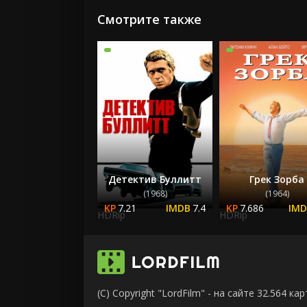
Смотрите также
Детектив Буллитт
Грек Зорба
(1968)
(1964)
7.21
7.4
7.686
HDRip
HDRip
(C) Copyright "LordFilm" - на сайте 32.564 