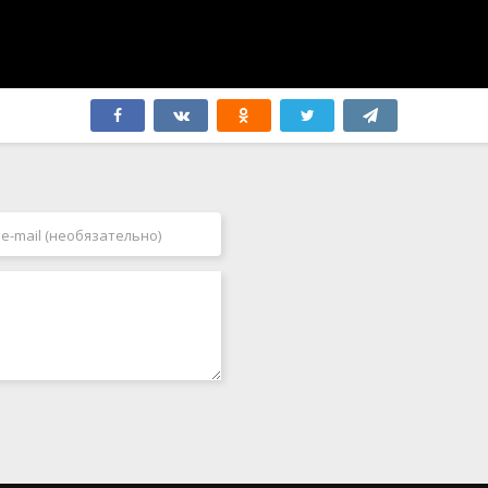
Филиппины
2007
Финляндия
2008
Франция
2009
Хорватия
2010
Черногория
2011
Чехия
2012
Чехословакия
2013
Чили
2014
Швейцария
2015
Швеция
2016
Эстония
2017
ЮАР
2018
Югославия
2019
Япония
2020
2021
2022
2023