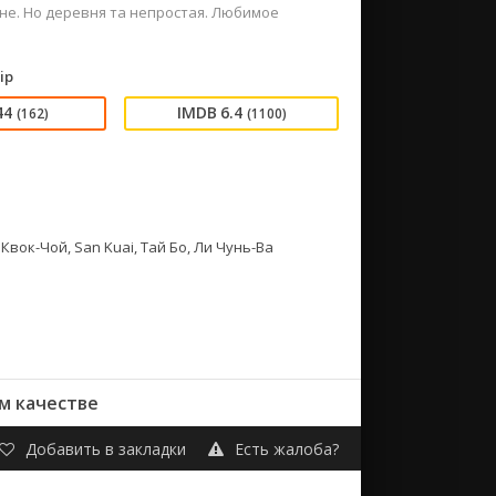
не. Но деревня та непростая. Любимое
ip
44
6.4
(162)
(1100)
Квок-Чой, San Kuai, Тай Бо, Ли Чунь-Ва
м качестве
Добавить в закладки
Есть жалоба?