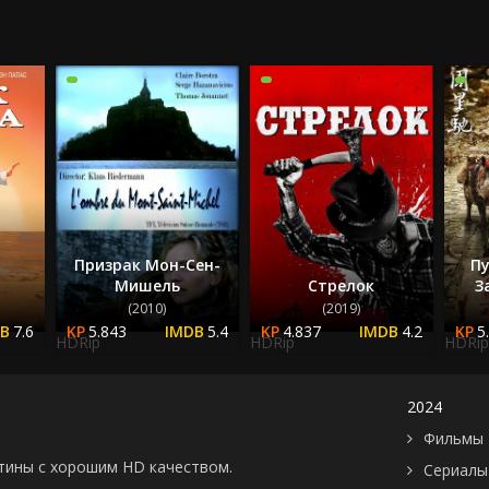
2024
2025
Призрак Мон-Сен-
П
Мишель
Стрелок
З
(2010)
(2019)
7.6
5.843
5.4
4.837
4.2
5
HDRip
HDRip
HDRip
2024
Фильмы 
картины с хорошим HD качеством.
Сериалы