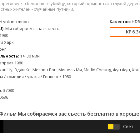
вестерн
СССР
Беларусь
1954
1966
преследует сбежавшего убийцу, который скрывается в глухой дерев
военный
Австралия
Бразилия
1955
1975
стных жителей - случайные путники.
детектив
Австрия
Великобритания
1956
1982
ei yuk mo moon
Качество:
HDR
детский
Алжир
Венесуэла
1958
1984
):
Мы собираемся вас съесть
6.3
лых
документальный
Аргентина
Германия
1959
1986
1980
альный
драма
Беларусь
Германия (ФРГ)
1960
1987
уй Харк
онг
история
Бельгия
Казахстан
1961
1988
льность:
1 ч 30 мин
комедия
Болгария
Канада
1962
1989
апреля 1980
криминал
Бразилия
Китай
1963
1990
ан Чу, Эдди Ко, Мелвин Вон, Мишель Ми, Mo-lin Cheung, Фун Фун, Хон 
етражка
мелодрама
Великобритания
Колумбия
1964
1992
 / комедия / ужасы / Гонконг / 1980
мюзикл
Венгрия
Корея Южная
1965
1993
а
приключения
Венесуэла
Мексика
1966
1996
:
37080
0636
семейный
Германия (ГДР)
Новая Зеландия
1967
1997
спорт
Германия (ФРГ)
Норвегия
1968
1998
Фильм Мы собираемся вас съесть бесплатно в хороше
ния
ток-шоу
Гонконг
Польша
1969
2001
триллер
Греция
Сингапур
1970
2002
Свет
ужасы
Грузия
Таиланд
1971
2003
фантастика
Дания
Турция
1972
2004