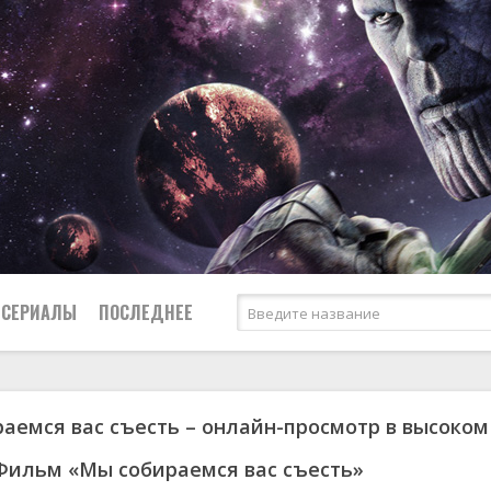
СЕРИАЛЫ
ПОСЛЕДНЕЕ
аемся вас съесть – онлайн-просмотр в высоком
я
биография
Россия
Австралия
1950
1957
боевик
США
Аргентина
1953
1965
Фильм «Мы собираемся вас съесть»