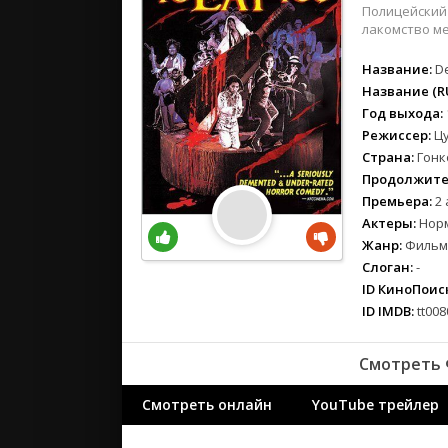
вестерн
Полицейский 
военный
лакомство ме
детектив
Название:
D
детский
Название (RU
для взрос
Год выхода:
документ
Режиссер:
Ц
Страна:
Гонк
история
Продолжите
драма
Премьера:
2 
комедия
Актеры:
Норм
коротком
Жанр:
Фильмы
криминал
Слоган:
-
мелодрам
ID КиноПоиск
ID IMDB:
tt008
музыка
мюзикл
Смотреть 
приключе
семейный
Смотреть онлайн
YouTube трейлер
спорт
ток-шоу