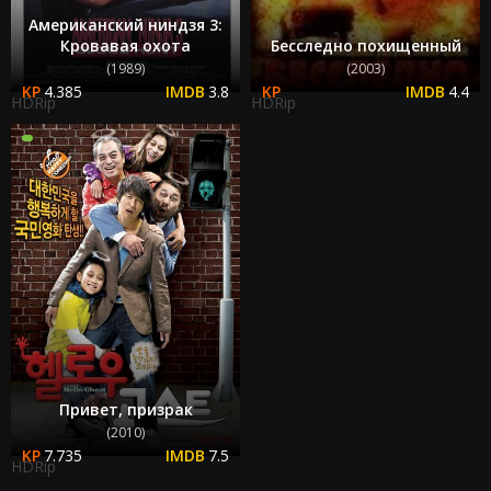
Американский ниндзя 3:
Кровавая охота
Бесследно похищенный
(1989)
(2003)
4.385
3.8
4.4
HDRip
HDRip
Привет, призрак
(2010)
7.735
7.5
HDRip