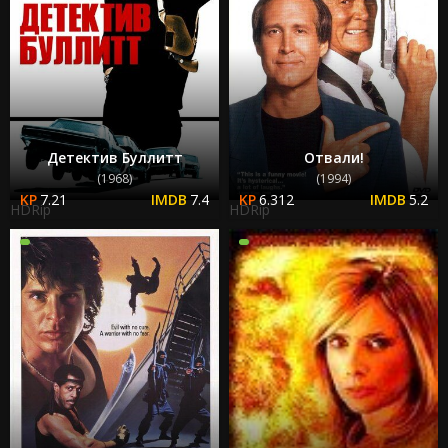
Детектив Буллитт
Отвали!
(1968)
(1994)
7.21
7.4
6.312
5.2
HDRip
HDRip