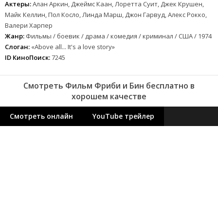
Актеры:
Алан Аркин, Джеймс Каан, Лоретта Суит, Джек Крушен,
Майк Келлин, Пол Косло, Линда Марш, Джон Гарвуд, Алекс Рокко,
Валери Харпер
Жанр:
Фильмы / боевик / драма / комедия / криминал / США / 1974
Слоган:
«Above all... It's a love story»
ID КиноПоиск:
7245
Смотреть Фильм Фриби и Бин бесплатно в
хорошем качестве
Смотреть онлайн
YouTube трейлер