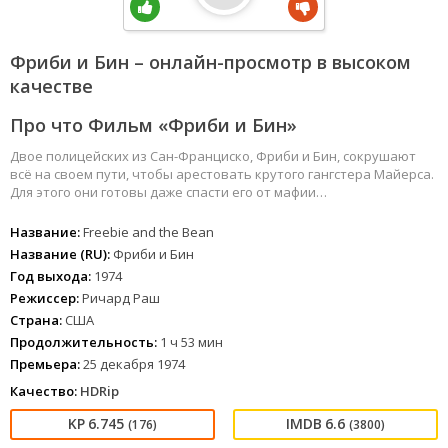
Фриби и Бин – онлайн-просмотр в высоком
качестве
Про что Фильм «Фриби и Бин»
Двое полицейских из Сан-Франциско, Фриби и Бин, сокрушают
всё на своем пути, чтобы арестовать крутого гангстера Майерса.
Для этого они готовы даже спасти его от мафии…
Название:
Freebie and the Bean
Название (RU):
Фриби и Бин
Год выхода:
1974
Режиссер:
Ричард Раш
Страна:
США
Продолжительность:
1 ч 53 мин
Премьера:
25 декабря 1974
Качество:
HDRip
6.745
6.6
(176)
(3800)