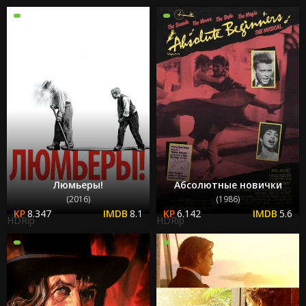
Люмьеры!
Абсолютные новички
(2016)
(1986)
8.347
8.1
6.142
5.6
HDRip
HDRip