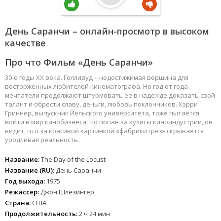
День Саранчи – онлайн-просмотр в высоком
качестве
Про что Фильм «День Саранчи»
30-е годы XX века. Голливуд – недостижимая вершина для
восторженных любителей кинематографа. Но год от года
мечтатели продолжают штурмовать ее в надежде доказать свой
талант и обрести славу, деньги, любовь поклонников. Хэрри
Гриннер, выпускник Йельского университета, тоже пытается
войти в мир кинобизнеса. Но попав за кулисы киноиндустрии, он
видит, что за красивой картинкой «фабрики грез» скрывается
уродливая реальность.
Название:
The Day of the Locust
Название (RU):
День Саранчи
Год выхода:
1975
Режиссер:
Джон Шлезингер
Страна:
США
Продолжительность:
2 ч 24 мин