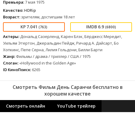
Премьера:
7 мая 1975
Качество:
HDRip
Возраст:
зрителям, достигшим 18 лет
7.041
6.9
(763)
(6800)
Актеры:
Дональд Сазерленд, Карен Блэк, Бёрджесс Мередит,
Уильям Этертон, Джеральдин Пейдж, Ричард А. Дайсарт, Бо
Хопкинс, Пепе Серна, Лилия Гольдони, Билли Барти
Жанр:
Фильмы / драма / триллер / США / 1975
Слоган:
«Hollywood in the Golden Age»
ID КиноПоиск:
6265
Смотреть Фильм День Саранчи бесплатно в
хорошем качестве
Смотреть онлайн
YouTube трейлер