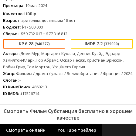
Премьера:
19 мая 2024
Качество:
HDRip
Возраст:
зрителям, достигшим 18 лет
Бюджет:
$17 500 000
Сборы:
+ $59 732 017 = $77 316 812
6.28
7.2
(940277)
(339000)
Актеры:
Деми Мур, Маргарет Куолли, Деннис Куэйд, Эдвард
Хэмилтон-Кларк, Гор Абрамс, Оскар Лесаж, Кристиан Эриксон,
Робин Грир, Том Мортон, Уго Диего Гарсия
Жанр:
Фильмы / драма / ужасы / Великобритания / Франция / 2024
Слоган:
-
ID КиноПоиск:
4860213
ID IMDB:
tt17526714
Смотреть Фильм Субстанция бесплатно в хорошем
качестве
Смотреть онлайн
YouTube трейлер