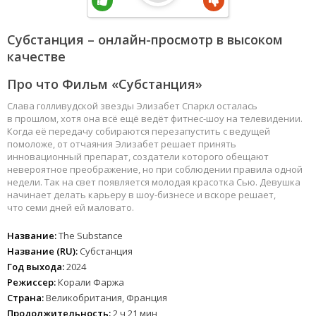
Субстанция – онлайн-просмотр в высоком
качестве
Про что Фильм «Субстанция»
Слава голливудской звезды Элизабет Спаркл осталась
в прошлом, хотя она всё ещё ведёт фитнес-шоу на телевидении.
Когда её передачу собираются перезапустить с ведущей
помоложе, от отчаяния Элизабет решает принять
инновационный препарат, создатели которого обещают
невероятное преображение, но при соблюдении правила одной
недели. Так на свет появляется молодая красотка Сью. Девушка
начинает делать карьеру в шоу-бизнесе и вскоре решает,
что семи дней ей маловато.
Название:
The Substance
Название (RU):
Субстанция
Год выхода:
2024
Режиссер:
Корали Фаржа
Страна:
Великобритания, Франция
Продолжительность:
2 ч 21 мин