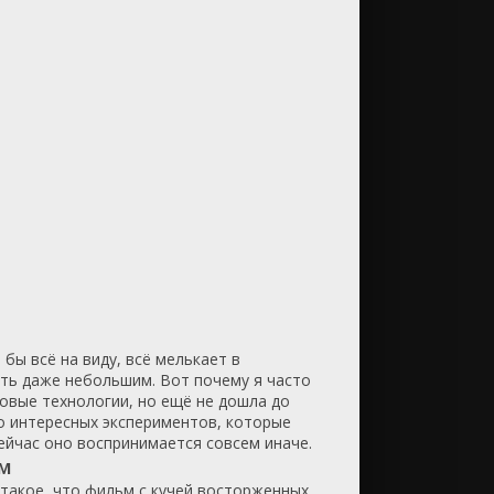
бы всё на виду, всё мелькает в
сть даже небольшим. Вот почему я часто
новые технологии, но ещё не дошла до
о интересных экспериментов, которые
сейчас оно воспринимается совсем иначе.
ом
 такое, что фильм с кучей восторженных