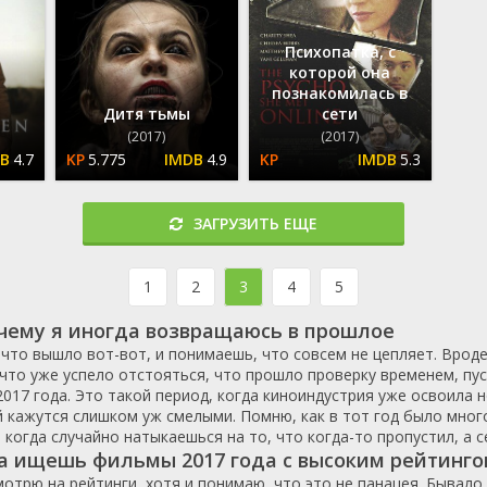
фэнтези
Доминикана
Франция
1973
2005
Психопатка, с
музыка
Египет
Швеция
1974
2006
которой она
ка
Казахстан
Япония
1975
2007
познакомилась в
ар
Камбоджа
Россия
1976
2008
Дитя тьмы
сети
(2017)
(2017)
Катар
США
1977
2009
4.7
5.775
4.9
5.3
Китай
Украина
1978
2010
Колумбия
1979
2011
Конго
1980
2012
ЗАГРУЗИТЬ ЕЩЕ
Корея Южная
1981
2013
Коста-Рика
1982
2014
1
2
3
4
5
Куба
1983
2015
чему я иногда возвращаюсь в прошлое
Люксембург
1984
2016
что вышло вот-вот, и понимаешь, что совсем не цепляет. Вроде 
Малайзия
1985
2017
 что уже успело отстояться, что прошло проверку временем, пу
Мальта
1986
2018
017 года. Это такой период, когда киноиндустрия уже освоила 
 кажутся слишком уж смелыми. Помню, как в тот год было мног
Марокко
1987
2019
, когда случайно натыкаешься на то, что когда-то пропустил, а 
Мексика
1988
2020
да ищешь фильмы 2017 года с высоким рейтинг
Нигерия
1989
2021
мотрю на рейтинги, хотя и понимаю, что это не панацея. Бывало