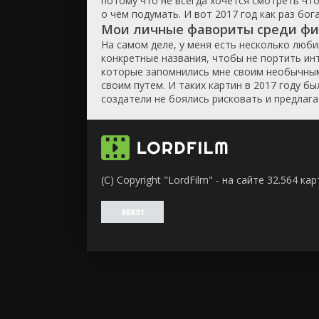
потому что не всегда хочется смотреть что
о чём подумать. И вот 2017 год как раз бог
Мои личные фавориты среди фи
На самом деле, у меня есть несколько люби
конкретные названия, чтобы не портить инт
которые запомнились мне своим необычным 
своим путем. И таких картин в 2017 году б
создатели не боялись рисковать и предлаг
(C) Copyright "LordFilm" - на сайте 32.564 