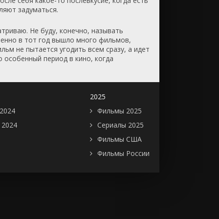
сле себя какое-то послевкусие, когда есть
вляют задуматься.
триваю. Не буду, конечно, называть
менно в тот год вышло много фильмов,
ьм не пытается угодить всем сразу, а идет
о особенный период в кино, когда
2025
2024
Фильмы 2025
 2024
Сериалы 2025
Фильмы США
Фильмы России