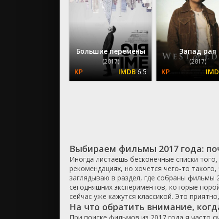
триллер
ужасы
фантасти
фильм-ну
Большие перемены
Запад рая
(2017)
(2017)
фэнтези
6.5
Выбираем фильмы 2017 года: по
Иногда листаешь бесконечные списки того, 
рекомендациях, но хочется чего-то такого,
заглядываю в раздел, где собраны фильмы 2
сегодняшних экспериментов, которые порой
сейчас уже кажутся классикой. Это приятно
На что обратить внимание, ког
При поиске фильмов из 2017 года я часто с