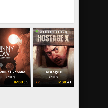
ию
По возрастанию
ешная корова
Hostage X
(2017)
(2017)
6.5
4.1