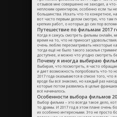
отзывов мне совершенно не заходил, а что
неплохим ориентиром, особенно если ты не 
большинства. Искать что-то конкретное, на
вот часто первым делом смотрю, что там п
крепких работ, о которых до сих пор вспом
Путешествие по фильмам 2017 г
Когда я сажусь смотреть фильмы онлайн, м
время на то, что не приносит удовольствия
очень люблю пересматривать некоторые кар
тогда ещё не было такого засилья стриминг
доступнее, и можно что угодно смотреть бе
Почему я иногда выбираю фильм
Выбирая, что посмотреть, я часто обращаю
и дает возможность попробовать что-то но
2017 года оказываются в списке того, что я
вроде бы всё знакомо, но каждый раз нахо
которые потом развились в целые франшизы
всё начиналось.
Особенности выбора фильмов 201
Выбор фильма – это всегда такое дело, кото
то драмы. И 2017 год в этом плане очень б
их особенно интересными. Это не просто б