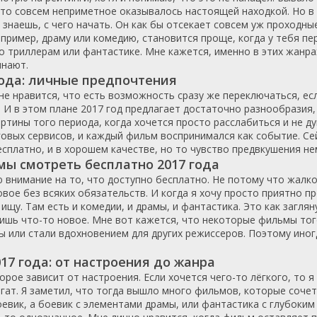
-то совсем неприметное оказывалось настоящей находкой. Но в
Нидерланды
1990
2022
знаешь, с чего начать. Он как бы отсекает совсем уж проходные
Новая Зеландия
1991
2023
пример, драму или комедию, становится проще, когда у тебя пе
Норвегия
1992
2024
о триллерам или фантастике. Мне кажется, именно в этих жанра
инают.
ОАЭ
1993
2025
ода: личные предпочтения
Панама
1994
не нравится, что есть возможность сразу же переключаться, ес
Парагвай
1995
. И в этом плане 2017 год предлагает достаточно разнообразия, 
тины того периода, когда хочется просто расслабиться и не ду
Польша
1996
овых сервисов, и каждый фильм воспринимался как событие. Сей
Португалия
1997
сплатно, и в хорошем качестве, но то чувство предвкушения не
Сербия
1998
ы смотреть бесплатно 2017 года
Сирия
1999
 внимание на то, что доступно бесплатно. Не потому что жалко
вое без всяких обязательств. И когда я хочу просто приятно п
Словакия
2000
 ищу. Там есть и комедии, и драмы, и фантастика. Это как загл
Словения
2001
дишь что-то новое. Мне вот кажется, что некоторые фильмы тог
Таиланд
2002
 или стали вдохновением для других режиссеров. Поэтому иногд
Тайвань
2003
7 года: от настроения до жанра
Турция
2004
рое зависит от настроения. Если хочется чего-то лёгкого, то я
Украина
2005
огат. Я заметил, что тогда вышло много фильмов, которые соче
оевик, а боевик с элементами драмы, или фантастика с глубоки
Уругвай
2006