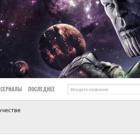
СЕРИАЛЫ
ПОСЛЕДНЕЕ
ачестве
я
биография
Россия
Австралия
1950
1957
боевик
США
Аргентина
1953
1965