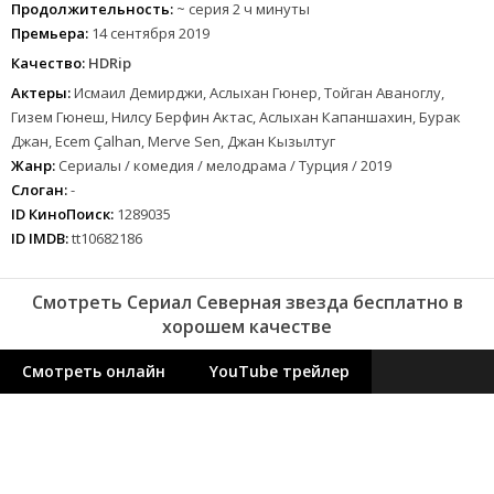
Продолжительность:
~ серия 2 ч минуты
Премьера:
14 сентября 2019
Качество:
HDRip
Актеры:
Исмаил Демирджи, Аслыхан Гюнер, Тойган Аваноглу,
Гизем Гюнеш, Нилсу Берфин Актас, Аслыхан Капаншахин, Бурак
Джан, Ecem Çalhan, Merve Sen, Джан Кызылтуг
Жанр:
Сериалы / комедия / мелодрама / Турция / 2019
Слоган:
-
ID КиноПоиск:
1289035
ID IMDB:
tt10682186
Смотреть Сериал Северная звезда бесплатно в
хорошем качестве
Смотреть онлайн
YouTube трейлер