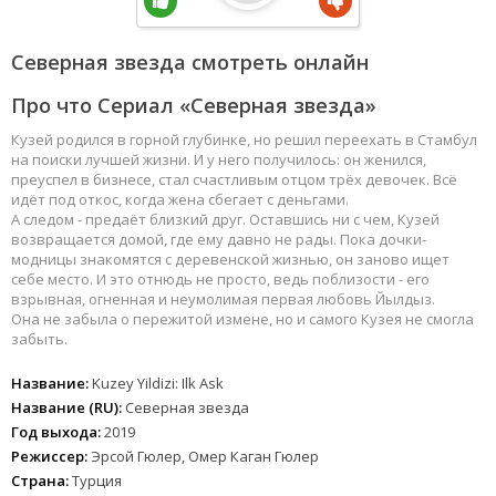
Северная звезда смотреть онлайн
Про что Сериал «Северная звезда»
Кузей родился в горной глубинке, но решил переехать в Стамбул
на поиски лучшей жизни. И у него получилось: он женился,
преуспел в бизнесе, стал счастливым отцом трёх девочек. Всё
идёт под откос, когда жена сбегает с деньгами.
А следом - предаёт близкий друг. Оставшись ни с чем, Кузей
возвращается домой, где ему давно не рады. Пока дочки-
модницы знакомятся с деревенской жизнью, он заново ищет
себе место. И это отнюдь не просто, ведь поблизости - его
взрывная, огненная и неумолимая первая любовь Йылдыз.
Она не забыла о пережитой измене, но и самого Кузея не смогла
забыть.
Название:
Kuzey Yildizi: Ilk Ask
Название (RU):
Северная звезда
Год выхода:
2019
Режиссер:
Эрсой Гюлер, Омер Каган Гюлер
Страна:
Турция