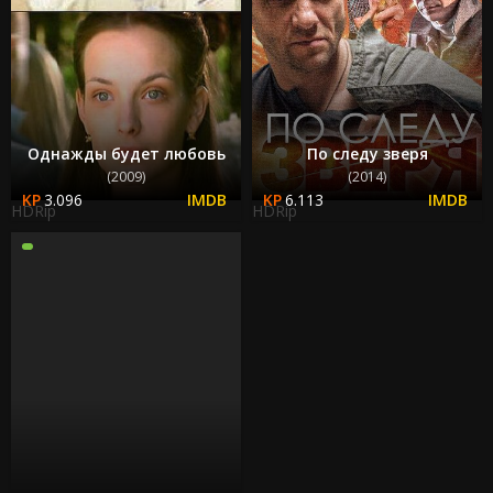
Однажды будет любовь
По следу зверя
(2009)
(2014)
3.096
6.113
HDRip
HDRip