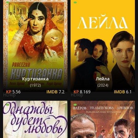
Куртизанка
Лейла
(1972)
(2024)
5.56
7.2
8.169
6.1
HDRip
HDRip