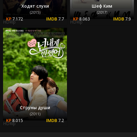
Ходят слухи
Шеф Ким
(2015)
(2017)
7.172
7.7
8.063
7.9
HDRip
HDRip
Струны души
(2011)
8.015
7.2
HDRip