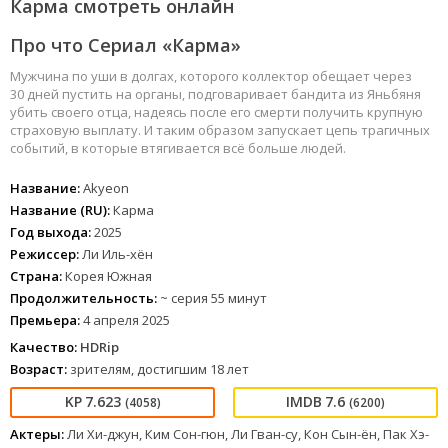
Карма смотреть онлайн
Про что Сериал «Карма»
Мужчина по уши в долгах, которого коллектор обещает через
30 дней пустить на органы, подговаривает бандита из Яньбяня
убить своего отца, надеясь после его смерти получить крупную
страховую выплату. И таким образом запускает цепь трагичных
событий, в которые втягивается всё больше людей.
Название:
Akyeon
Название (RU):
Карма
Год выхода:
2025
Режиссер:
Ли Иль-хён
Страна:
Корея Южная
Продолжительность:
~ серия 55 минут
Премьера:
4 апреля 2025
Качество:
HDRip
Возраст:
зрителям, достигшим 18 лет
7.623
7.6
(4058)
(6200)
Актеры:
Ли Хи-джун, Ким Сон-гюн, Ли Гван-су, Кон Сын-ён, Пак Хэ-