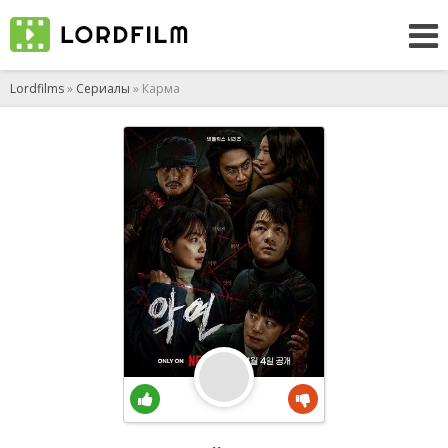
Lordfilms
»
Сериалы
» Карма