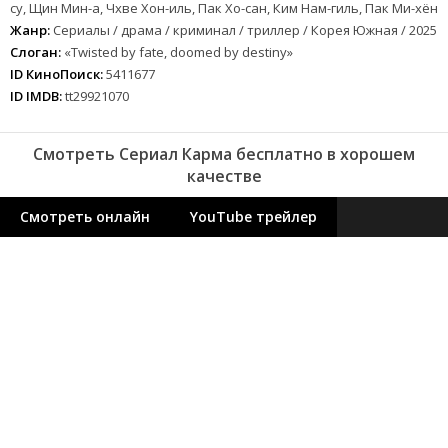
су, Щин Мин-а, Чхве Хон-иль, Пак Хо-сан, Ким Нам-гиль, Пак Ми-хён
Жанр:
Сериалы / драма / криминал / триллер / Корея Южная / 2025
Слоган:
«Twisted by fate, doomed by destiny»
ID КиноПоиск:
5411677
ID IMDB:
tt29921070
Смотреть Сериал Карма бесплатно в хорошем
качестве
Смотреть онлайн
YouTube трейлер