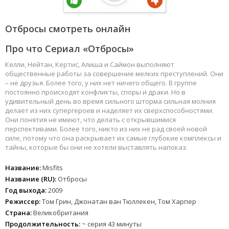
Отбросы смотреть онлайн
Про что Сериал «Отбросы»
Келли, Нейтан, Кертис, Алиша и Саймон выполняют
общественные работы за совершение мелких преступлений. Они
– не друзья. Более того, у них нет ничего общего. В группе
постоянно происходят конфликты, споры и драки. Но в
удивительный день во время сильного шторма сильная молния
делает из них супергероев и наделяет их сверхспособностями.
Они понятия не имеют, что делать с открывшимися
перспективами. Более того, никто из них не рад своей новой
силе, потому что она раскрывает их самые глубокие комплексы и
тайны, которые бы они не хотели выставлять напоказ.
Название:
Misfits
Название (RU):
Отбросы
Год выхода:
2009
Режиссер:
Том Грин, Джонатан ван Тюллекен, Том Харпер
Страна:
Великобритания
Продолжительность:
~ серия 43 минуты