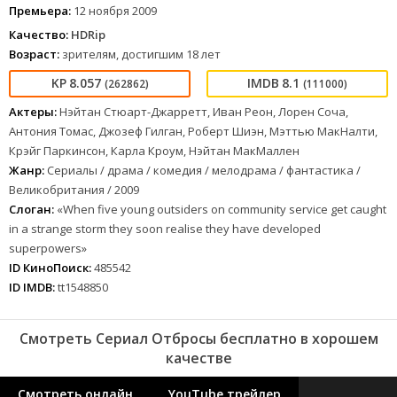
Премьера:
12 ноября 2009
Качество:
HDRip
Возраст:
зрителям, достигшим 18 лет
8.057
8.1
(262862)
(111000)
Актеры:
Нэйтан Стюарт-Джарретт, Иван Реон, Лорен Соча,
Антония Томас, Джозеф Гилган, Роберт Шиэн, Мэттью МакНалти,
Крэйг Паркинсон, Карла Кроум, Нэйтан МакМаллен
Жанр:
Сериалы / драма / комедия / мелодрама / фантастика /
Великобритания / 2009
Слоган:
«When five young outsiders on community service get caught
in a strange storm they soon realise they have developed
superpowers»
ID КиноПоиск:
485542
ID IMDB:
tt1548850
Смотреть Сериал Отбросы бесплатно в хорошем
качестве
Смотреть онлайн
YouTube трейлер