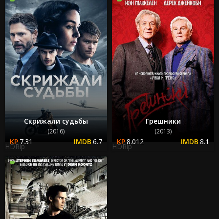
Скрижали судьбы
Грешники
(2016)
(2013)
7.31
6.7
8.012
8.1
HDRip
HDRip