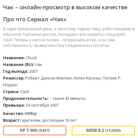
Чак – онлайн-просмотр в высоком качестве
Про что Сериал «Чак»
В один прекрасный день, к простому парню Чаку, работающему в
обычном торговом центре, попадают все секреты спецслужб
США. Теперь у него в голове - суперкомпьютер, а он сам -
собственность правительства Соединенных Штатов…
Название:
Chuck
Название (RU):
Чак
Год выхода:
2007
Режиссер:
Роберт Данкан МакНил, Аллен Крокер, Патрик Р.
Норрис
Страна:
США
Продолжительность:
~ серия 43 минуты
Премьера:
24 сентября 2007
Качество:
HDRip
Возраст:
зрителям, достигшим 16 лет
7.906
8.2
(9497)
(152000)