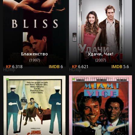
Блаженство
Удачи, Чак!
(1997)
(2007)
6.318
6
6.621
5.6
HDRip
HDRip