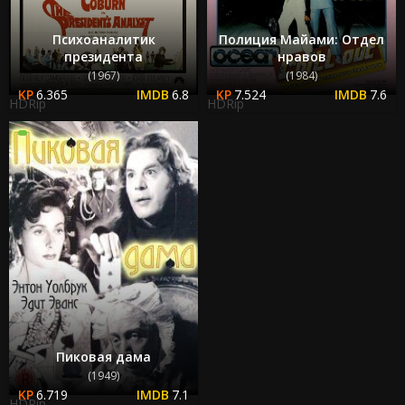
Психоаналитик
Полиция Майами: Отдел
президента
нравов
(1967)
(1984)
6.365
6.8
7.524
7.6
HDRip
HDRip
Пиковая дама
(1949)
6.719
7.1
HDRip