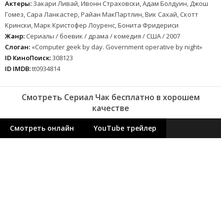
Актеры:
Закари Ливай, Ивонн Страховски, Адам Болдуин, Джош
Гомез, Сара Ланкастер, Райан МакПартлин, Вик Сахай, Скотт
Крински, Марк Кристофер Лоуренс, Бонита Фридериси
Жанр:
Сериалы / боевик / драма / комедия / США / 2007
Слоган:
«Computer geek by day. Government operative by night»
ID КиноПоиск:
308123
ID IMDB:
tt0934814
Смотреть Сериал Чак бесплатно в хорошем
качестве
Смотреть онлайн
YouTube трейлер