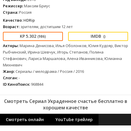
Режиссер:
Максим Бриус
Страна:
Россия
Качество:
HDRip
Возраст:
зрителям, достигшим 12 лет
5.302
(986)
()
Актеры:
Марина Денисова, Илья Оболонков, Юлия Кудояр, Виктор
Рыбчинский, Ирина Шевчук, Игорь Степанов, Полина
Стефанович, Лариса Маршалова, Алена Иванникова, Юлианна
Михневич
Жанр:
Сериалы / мелодрама / Россия / 2016
Слоган:
-
ID КиноПоиск:
968844
Смотреть Сериал Украденное счастье бесплатно в
хорошем качестве
Смотреть онлайн
YouTube трейлер