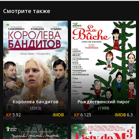
Смотрите также
Королева бандитов
Рождественский пирог
(2013)
(1999)
5.92
6.125
6.3
HDRip
HDRip