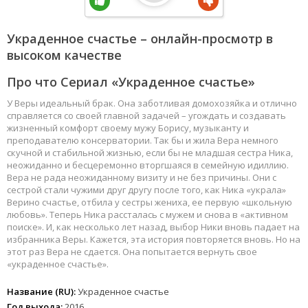
Украденное счастье – онлайн-просмотр в
высоком качестве
Про что Сериал «Украденное счастье»
У Веры идеальный брак. Она заботливая домохозяйка и отлично
справляется со своей главной задачей – угождать и создавать
жизненный комфорт своему мужу Борису, музыканту и
преподавателю консерватории. Так бы и жила Вера немного
скучной и стабильной жизнью, если бы не младшая сестра Ника,
неожиданно и бесцеремонно вторгшаяся в семейную идиллию.
Вера не рада неожиданному визиту и не без причины. Они с
сестрой стали чужими друг другу после того, как Ника «украла»
Верино счастье, отбила у сестры жениха, ее первую «школьную
любовь». Теперь Ника рассталась с мужем и снова в «активном
поиске». И, как несколько лет назад, выбор Ники вновь падает на
избранника Веры. Кажется, эта история повторяется вновь. Но на
этот раз Вера не сдается. Она попытается вернуть свое
«украденное счастье».
Название (RU):
Украденное счастье
Год выхода:
2016