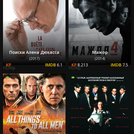
Поиски Алена Дюкасса
Мажор
(2017)
(2014)
6.1
8.213
7.5
HDRip
HDRip