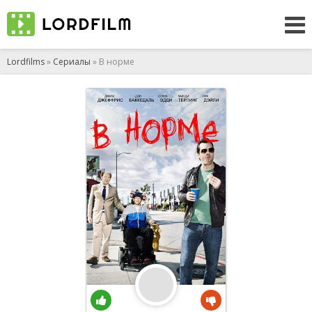
Lordfilms
»
Сериалы
» В норме