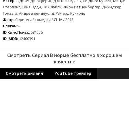
Актеры:
Джим Джефферис, Дэн Баккедаль, Ди Джей Куоллс, Минди
Стерлинг, Соня Эдди, Ник Дэйли, Джон Ратценбергер, Джинджер
Гонзага, Андреа Бендеуолд, Ричард Рукколо
Жанр:
Сериалы / комедия / США / 2013
Слоган:
-
ID КиноПоиск:
681556
ID IMDB:
tt2400391
Смотреть Сериал В норме бесплатно в хорошем
качестве
Смотреть онлайн
YouTube трейлер