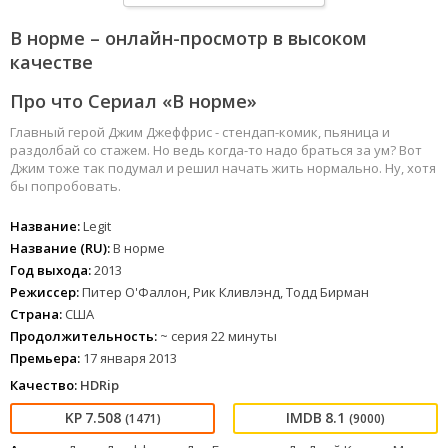
В норме – онлайн-просмотр в высоком
качестве
Про что Сериал «В норме»
Главный герой Джим Джеффрис - стендап-комик, пьяница и
раздолбай со стажем. Но ведь когда-то надо браться за ум? Вот
Джим тоже так подумал и решил начать жить нормально. Ну, хотя
бы попробовать.
Название:
Legit
Название (RU):
В норме
Год выхода:
2013
Режиссер:
Питер О'Фаллон, Рик Кливлэнд, Тодд Бирман
Страна:
США
Продолжительность:
~ серия 22 минуты
Премьера:
17 января 2013
Качество:
HDRip
7.508
8.1
(1471)
(9000)