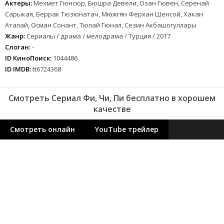
Актеры:
Мехмет Гюнсюр, Бюшра Девели, Озан Гювен, Серенай
Сарыкая, Беррак Тюзюнатач, Мюжгян Ферхан Шенсой, Хакан
Аталай, Осман Сонант, Тюлай Гюнал, Сезин Акбашогуллары
Жанр:
Сериалы / драма / мелодрама / Турция / 2017
Слоган:
-
ID КиноПоиск:
1044486
ID IMDB:
tt6724368
Смотреть Сериал Фи, Чи, Пи бесплатно в хорошем
качестве
Смотреть онлайн
YouTube трейлер