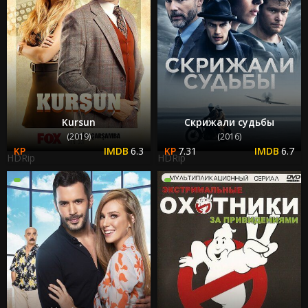
Kursun
Скрижали судьбы
(2019)
(2016)
6.3
7.31
6.7
HDRip
HDRip