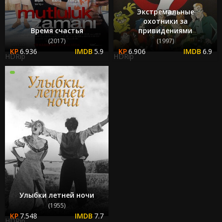
Экстремальные
охотники за
Время счастья
привидениями
(2017)
(1997)
6.936
5.9
6.906
6.9
HDRip
HDRip
Улыбки летней ночи
(1955)
7.548
7.7
HDRip