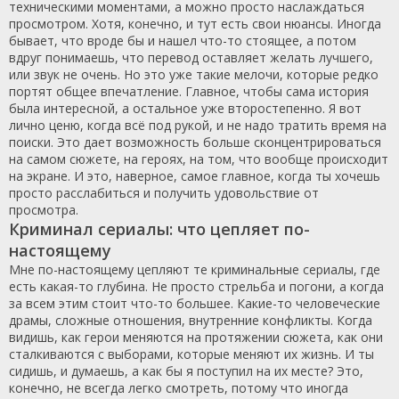
техническими моментами, а можно просто наслаждаться
просмотром. Хотя, конечно, и тут есть свои нюансы. Иногда
бывает, что вроде бы и нашел что-то стоящее, а потом
вдруг понимаешь, что перевод оставляет желать лучшего,
или звук не очень. Но это уже такие мелочи, которые редко
портят общее впечатление. Главное, чтобы сама история
была интересной, а остальное уже второстепенно. Я вот
лично ценю, когда всё под рукой, и не надо тратить время на
поиски. Это дает возможность больше сконцентрироваться
на самом сюжете, на героях, на том, что вообще происходит
на экране. И это, наверное, самое главное, когда ты хочешь
просто расслабиться и получить удовольствие от
просмотра.
Криминал сериалы: что цепляет по-
настоящему
Мне по-настоящему цепляют те криминальные сериалы, где
есть какая-то глубина. Не просто стрельба и погони, а когда
за всем этим стоит что-то большее. Какие-то человеческие
драмы, сложные отношения, внутренние конфликты. Когда
видишь, как герои меняются на протяжении сюжета, как они
сталкиваются с выборами, которые меняют их жизнь. И ты
сидишь, и думаешь, а как бы я поступил на их месте? Это,
конечно, не всегда легко смотреть, потому что иногда