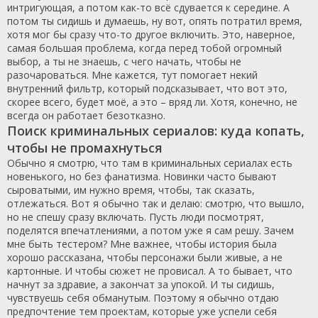
интригующая, а потом как-то всё сдувается к середине. А
потом ты сидишь и думаешь, ну вот, опять потратил время,
хотя мог бы сразу что-то другое включить. Это, наверное,
самая большая проблема, когда перед тобой огромный
выбор, а ты не знаешь, с чего начать, чтобы не
разочароваться. Мне кажется, тут помогает некий
внутренний фильтр, который подсказывает, что вот это,
скорее всего, будет моё, а это – вряд ли. Хотя, конечно, не
всегда он работает безотказно.
Поиск криминальных сериалов: куда копать,
чтобы не промахнуться
Обычно я смотрю, что там в криминальных сериалах есть
новенького, но без фанатизма. Новинки часто бывают
сыроватыми, им нужно время, чтобы, так сказать,
отлежаться. Вот я обычно так и делаю: смотрю, что вышло,
но не спешу сразу включать. Пусть люди посмотрят,
поделятся впечатлениями, а потом уже я сам решу. Зачем
мне быть тестером? Мне важнее, чтобы история была
хорошо рассказана, чтобы персонажи были живые, а не
картонные. И чтобы сюжет не провисал. А то бывает, что
начнут за здравие, а закончат за упокой. И ты сидишь,
чувствуешь себя обманутым. Поэтому я обычно отдаю
предпочтение тем проектам, которые уже успели себя