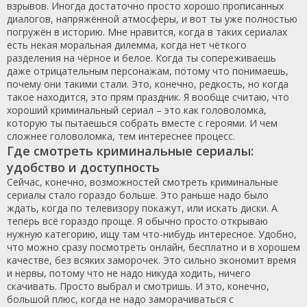
взрывов. Иногда достаточно просто хорошо прописанных
диалогов, напряжённой атмосферы, и вот ты уже полностью
погружён в историю. Мне нравится, когда в таких сериалах
есть некая моральная дилемма, когда нет чёткого
разделения на чёрное и белое. Когда ты сопереживаешь
даже отрицательным персонажам, потому что понимаешь,
почему они такими стали. Это, конечно, редкость, но когда
такое находится, это прям праздник. Я вообще считаю, что
хороший криминальный сериал – это как головоломка,
которую ты пытаешься собрать вместе с героями. И чем
сложнее головоломка, тем интереснее процесс.
Где смотреть криминальные сериалы:
удобство и доступность
Сейчас, конечно, возможностей смотреть криминальные
сериалы стало гораздо больше. Это раньше надо было
ждать, когда по телевизору покажут, или искать диски. А
теперь всё гораздо проще. Я обычно просто открываю
нужную категорию, ищу там что-нибудь интересное. Удобно,
что можно сразу посмотреть онлайн, бесплатно и в хорошем
качестве, без всяких заморочек. Это сильно экономит время
и нервы, потому что не надо никуда ходить, ничего
скачивать. Просто выбрал и смотришь. И это, конечно,
большой плюс, когда не надо заморачиваться с