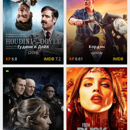
Гудини и Дойл
Кордон
(2016)
(2024)
6.8
7.2
6.61