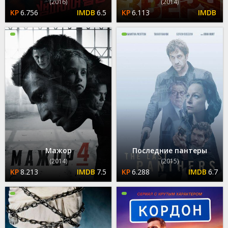
(2016)
(2014)
6.756
6.5
6.113
Мажор
Последние пантеры
(2014)
(2015)
8.213
7.5
6.288
6.7