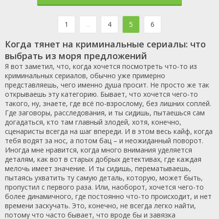
1
...
4
5
6
Когда тянет на криминальные сериалы: что
выбрать из моря предложений
Я вот заметил, что, когда хочется посмотреть что-то из
криминальных сериалов, обычно уже примерно
представляешь, чего именно душа просит. Не просто же так
открываешь эту категорию. Бывает, что хочется чего-то
такого, ну, знаете, где всё по-взрослому, без лишних соплей.
Где заговоры, расследования, и ты сидишь, пытаешься сам
догадаться, кто там главный злодей, хотя, конечно,
сценаристы всегда на шаг впереди. И в этом весь кайф, когда
тебя водят за нос, а потом бац – и неожиданный поворот.
Иногда мне нравится, когда много внимания уделяется
деталям, как вот в старых добрых детективах, где каждая
мелочь имеет значение. И ты сидишь, перематываешь,
пытаясь ухватить ту самую деталь, которую, может быть,
пропустил с первого раза. Или, наоборот, хочется чего-то
более динамичного, где постоянно что-то происходит, и нет
времени заскучать. Это, конечно, не всегда легко найти,
потому что часто бывает, что вроде бы и завязка