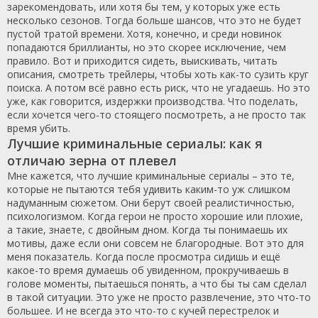
зарекомендовать, или хотя бы тем, у которых уже есть
несколько сезонов. Тогда больше шансов, что это не будет
пустой тратой времени. Хотя, конечно, и среди новинок
попадаются бриллианты, но это скорее исключение, чем
правило. Вот и приходится сидеть, выискивать, читать
описания, смотреть трейлеры, чтобы хоть как-то сузить круг
поиска. А потом всё равно есть риск, что не угадаешь. Но это
уже, как говорится, издержки производства. Что поделать,
если хочется чего-то стоящего посмотреть, а не просто так
время убить.
Лучшие криминальные сериалы: как я
отличаю зерна от плевел
Мне кажется, что лучшие криминальные сериалы – это те,
которые не пытаются тебя удивить каким-то уж слишком
надуманным сюжетом. Они берут своей реалистичностью,
психологизмом. Когда герои не просто хорошие или плохие,
а такие, знаете, с двойным дном. Когда ты понимаешь их
мотивы, даже если они совсем не благородные. Вот это для
меня показатель. Когда после просмотра сидишь и ещё
какое-то время думаешь об увиденном, прокручиваешь в
голове моменты, пытаешься понять, а что бы ты сам сделал
в такой ситуации. Это уже не просто развлечение, это что-то
большее. И не всегда это что-то с кучей перестрелок и