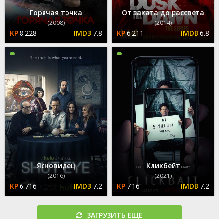
Горячая точка
От заката до рассвета
(2008)
(2014)
8.228
7.8
6.211
6.8
Ясновидец
Кликбейт
(2016)
(2021)
6.716
7.2
7.16
7.2
ЗАГРУЗИТЬ ЕЩЕ