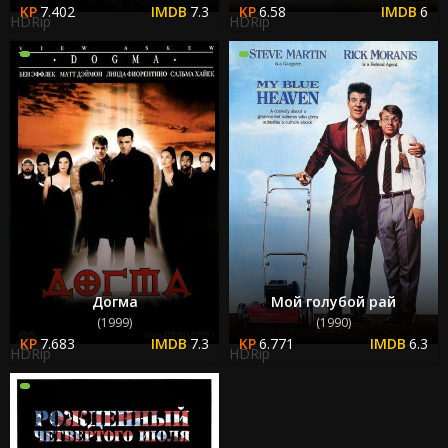
7.402
7.3
6.58
6
HDRip
HDRip
Догма
Мой голубой рай
(1999)
(1990)
7.683
7.3
6.771
6.3
HDRip
HDRip