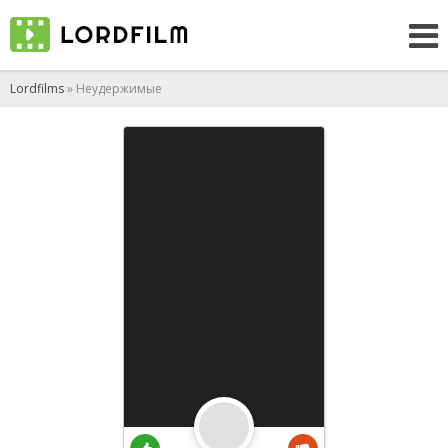
Lordfilms
» Неудержимые