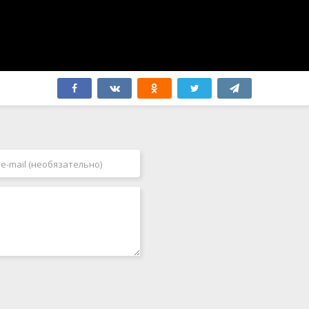
Филиппины
2007
Финляндия
2008
Франция
2009
Хорватия
2010
Черногория
2011
Чехия
2012
Чехословакия
2013
Чили
2014
Швейцария
2015
Швеция
2016
Эстония
2017
ЮАР
2018
Югославия
2019
Япония
2020
2021
2022
2023