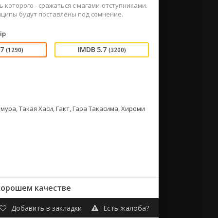
 которого - сражаться с магами-отступниками.
нципы будут поставлены под сомнение.
ip
57
5.7
(1290)
(3200)
мура, Такая Хаси, Гакт, Гара Такасима, Хироми
хорошем качестве
Добавить в закладки
Есть жалоба?