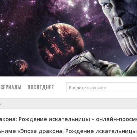
СЕРИАЛЫ
ПОСЛЕДНЕЕ
ы
акона: Рождение искательницы – онлайн-просм
я
биография
Россия
Австралия
1950
1957
боевик
США
Аргентина
1953
1965
Аниме «Эпоха дракона: Рождение искательницы