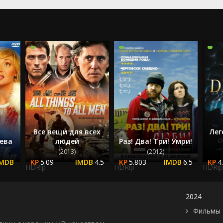
2024
2025
Все вещи для всех
Лег
ева
людей
Раз! Два! Три! Умри!
(2013)
(2012)
5.09
4.5
5.803
6.5
4
HDRip
HDRip
HDRip
2024
Фильмы 