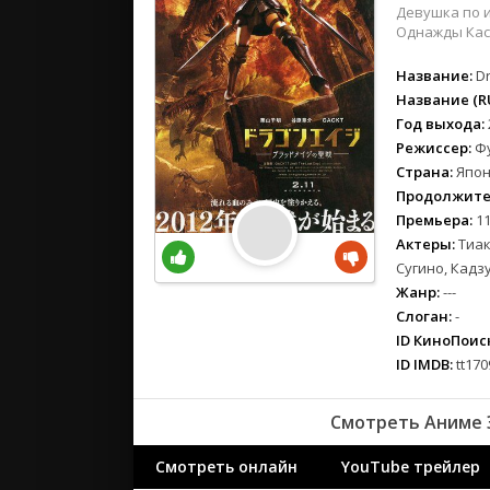
вестерн
Девушка по и
военный
Однажды Касс
детектив
Название:
D
детский
Название (RU
для взрос
Год выхода:
документ
Режиссер:
Ф
Страна:
Япон
история
Продолжите
драма
Премьера:
11
комедия
Актеры:
Тиак
коротком
Сугино, Кадз
криминал
Жанр:
---
мелодрам
Слоган:
-
ID КиноПоиск
музыка
ID IMDB:
tt170
мюзикл
приключе
Смотреть Аниме 
семейный
спорт
Смотреть онлайн
YouTube трейлер
ток-шоу