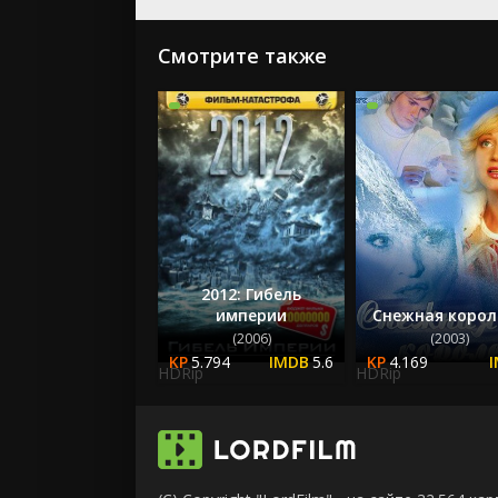
Смотрите также
2012: Гибель
империи
Снежная корол
(2006)
(2003)
5.794
5.6
4.169
HDRip
HDRip