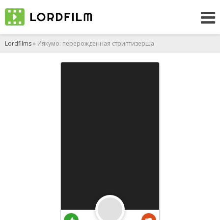
Lordfilms
» Иякумо: перерожденная стриптизерша