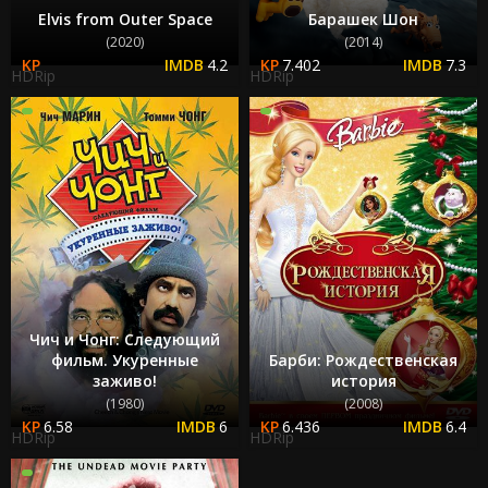
Elvis from Outer Space
Барашек Шон
(2020)
(2014)
4.2
7.402
7.3
HDRip
HDRip
Чич и Чонг: Следующий
фильм. Укуренные
Барби: Рождественская
заживо!
история
(1980)
(2008)
6.58
6
6.436
6.4
HDRip
HDRip