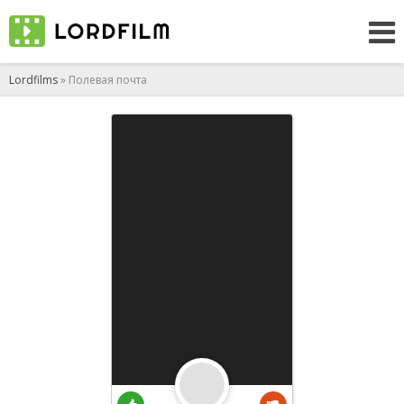
Lordfilms
» Полевая почта