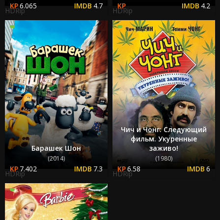
6.065
4.7
4.2
HDRip
HDRip
Чич и Чонг: Следующий
фильм. Укуренные
Барашек Шон
заживо!
(2014)
(1980)
7.402
7.3
6.58
6
HDRip
HDRip