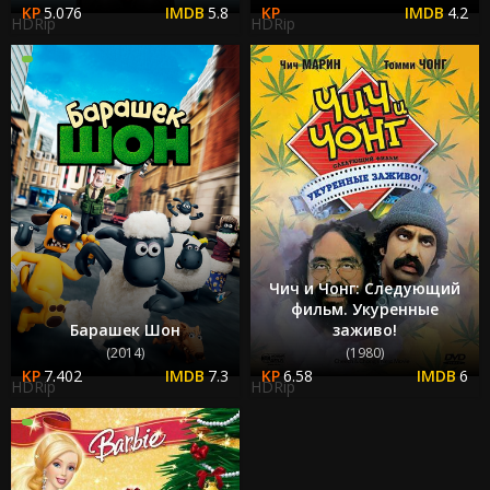
5.076
5.8
4.2
HDRip
HDRip
Чич и Чонг: Следующий
фильм. Укуренные
Барашек Шон
заживо!
(2014)
(1980)
7.402
7.3
6.58
6
HDRip
HDRip