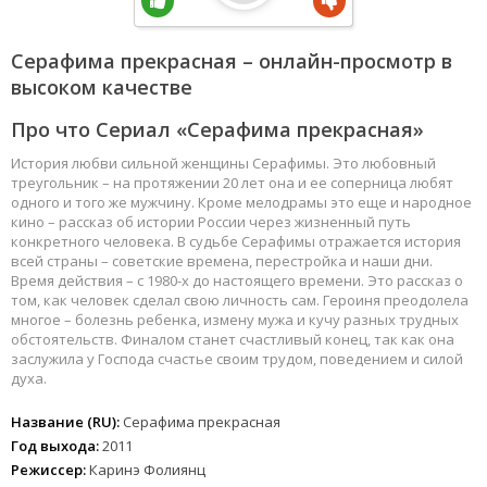
Серафима прекрасная – онлайн-просмотр в
высоком качестве
Про что Сериал «Серафима прекрасная»
История любви сильной женщины Серафимы. Это любовный
треугольник – на протяжении 20 лет она и ее соперница любят
одного и того же мужчину. Кроме мелодрамы это еще и народное
кино – рассказ об истории России через жизненный путь
конкретного человека. В судьбе Серафимы отражается история
всей страны – советские времена, перестройка и наши дни.
Время действия – с 1980-х до настоящего времени. Это рассказ о
том, как человек сделал свою личность сам. Героиня преодолела
многое – болезнь ребенка, измену мужа и кучу разных трудных
обстоятельств. Финалом станет счастливый конец, так как она
заслужила у Господа счастье своим трудом, поведением и силой
духа.
Название (RU):
Серафима прекрасная
Год выхода:
2011
Режиссер:
Каринэ Фолиянц