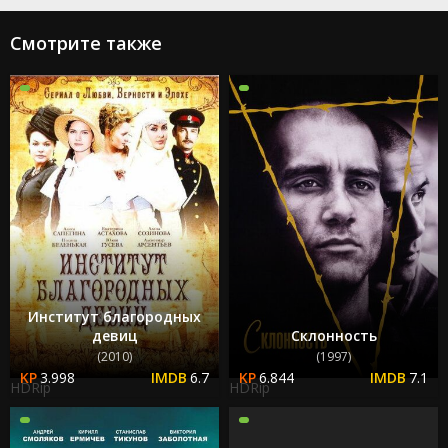
Смотрите также
Институт благородных
девиц
Склонность
(2010)
(1997)
3.998
6.7
6.844
7.1
HDRip
HDRip