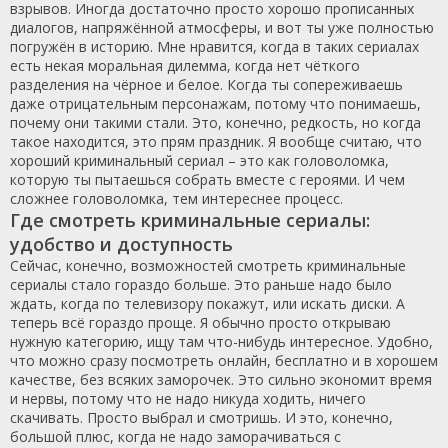
взрывов. Иногда достаточно просто хорошо прописанных
диалогов, напряжённой атмосферы, и вот ты уже полностью
погружён в историю. Мне нравится, когда в таких сериалах
есть некая моральная дилемма, когда нет чёткого
разделения на чёрное и белое. Когда ты сопереживаешь
даже отрицательным персонажам, потому что понимаешь,
почему они такими стали. Это, конечно, редкость, но когда
такое находится, это прям праздник. Я вообще считаю, что
хороший криминальный сериал – это как головоломка,
которую ты пытаешься собрать вместе с героями. И чем
сложнее головоломка, тем интереснее процесс.
Где смотреть криминальные сериалы:
удобство и доступность
Сейчас, конечно, возможностей смотреть криминальные
сериалы стало гораздо больше. Это раньше надо было
ждать, когда по телевизору покажут, или искать диски. А
теперь всё гораздо проще. Я обычно просто открываю
нужную категорию, ищу там что-нибудь интересное. Удобно,
что можно сразу посмотреть онлайн, бесплатно и в хорошем
качестве, без всяких заморочек. Это сильно экономит время
и нервы, потому что не надо никуда ходить, ничего
скачивать. Просто выбрал и смотришь. И это, конечно,
большой плюс, когда не надо заморачиваться с