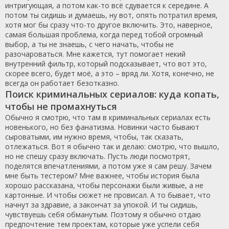
интригующая, а потом как-то всё сдувается к середине. А
потом ты сидишь и думаешь, ну вот, опять потратил время,
хотя мог бы сразу что-то другое включить. Это, наверное,
самая большая проблема, когда перед тобой огромный
выбор, а ты не знаешь, с чего начать, чтобы не
разочароваться. Мне кажется, тут помогает некий
внутренний фильтр, который подсказывает, что вот это,
скорее всего, будет моё, а это – вряд ли. Хотя, конечно, не
всегда он работает безотказно.
Поиск криминальных сериалов: куда копать,
чтобы не промахнуться
Обычно я смотрю, что там в криминальных сериалах есть
новенького, но без фанатизма. Новинки часто бывают
сыроватыми, им нужно время, чтобы, так сказать,
отлежаться. Вот я обычно так и делаю: смотрю, что вышло,
но не спешу сразу включать. Пусть люди посмотрят,
поделятся впечатлениями, а потом уже я сам решу. Зачем
мне быть тестером? Мне важнее, чтобы история была
хорошо рассказана, чтобы персонажи были живые, а не
картонные. И чтобы сюжет не провисал. А то бывает, что
начнут за здравие, а закончат за упокой. И ты сидишь,
чувствуешь себя обманутым. Поэтому я обычно отдаю
предпочтение тем проектам, которые уже успели себя