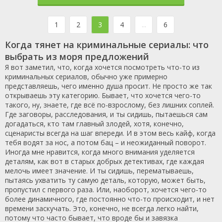
1
2
3
4
...
6
Когда тянет на криминальные сериалы: что
выбрать из моря предложений
Я вот заметил, что, когда хочется посмотреть что-то из
криминальных сериалов, обычно уже примерно
представляешь, чего именно душа просит. Не просто же так
открываешь эту категорию. Бывает, что хочется чего-то
такого, ну, знаете, где всё по-взрослому, без лишних соплей.
Где заговоры, расследования, и ты сидишь, пытаешься сам
догадаться, кто там главный злодей, хотя, конечно,
сценаристы всегда на шаг впереди. И в этом весь кайф, когда
тебя водят за нос, а потом бац – и неожиданный поворот.
Иногда мне нравится, когда много внимания уделяется
деталям, как вот в старых добрых детективах, где каждая
мелочь имеет значение. И ты сидишь, перематываешь,
пытаясь ухватить ту самую деталь, которую, может быть,
пропустил с первого раза. Или, наоборот, хочется чего-то
более динамичного, где постоянно что-то происходит, и нет
времени заскучать. Это, конечно, не всегда легко найти,
потому что часто бывает, что вроде бы и завязка