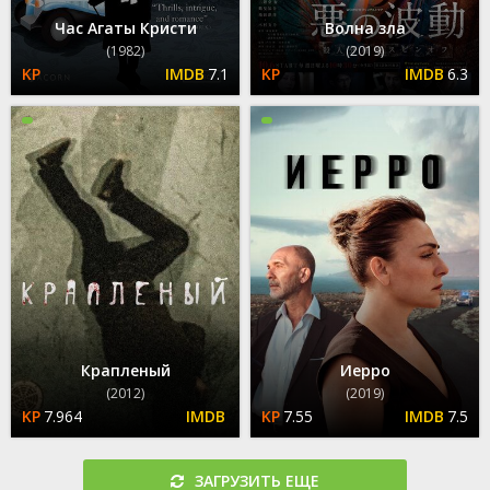
Час Агаты Кристи
Волна зла
(1982)
(2019)
7.1
6.3
Крапленый
Иерро
(2012)
(2019)
7.964
7.55
7.5
ЗАГРУЗИТЬ ЕЩЕ