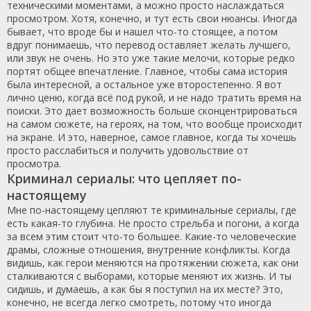
техническими моментами, а можно просто наслаждаться
просмотром. Хотя, конечно, и тут есть свои нюансы. Иногда
бывает, что вроде бы и нашел что-то стоящее, а потом
вдруг понимаешь, что перевод оставляет желать лучшего,
или звук не очень. Но это уже такие мелочи, которые редко
портят общее впечатление. Главное, чтобы сама история
была интересной, а остальное уже второстепенно. Я вот
лично ценю, когда всё под рукой, и не надо тратить время на
поиски. Это дает возможность больше сконцентрироваться
на самом сюжете, на героях, на том, что вообще происходит
на экране. И это, наверное, самое главное, когда ты хочешь
просто расслабиться и получить удовольствие от
просмотра.
Криминал сериалы: что цепляет по-
настоящему
Мне по-настоящему цепляют те криминальные сериалы, где
есть какая-то глубина. Не просто стрельба и погони, а когда
за всем этим стоит что-то большее. Какие-то человеческие
драмы, сложные отношения, внутренние конфликты. Когда
видишь, как герои меняются на протяжении сюжета, как они
сталкиваются с выборами, которые меняют их жизнь. И ты
сидишь, и думаешь, а как бы я поступил на их месте? Это,
конечно, не всегда легко смотреть, потому что иногда