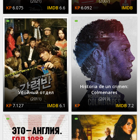
(2021)
(2007)
6.075
6.6
6.092
Historia de un crimen:
Убойный отдел
Colmenares
(2011)
(2019)
7.127
6.1
7.2