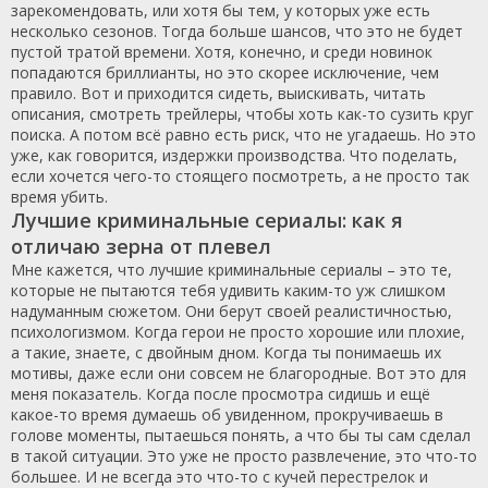
зарекомендовать, или хотя бы тем, у которых уже есть
несколько сезонов. Тогда больше шансов, что это не будет
пустой тратой времени. Хотя, конечно, и среди новинок
попадаются бриллианты, но это скорее исключение, чем
правило. Вот и приходится сидеть, выискивать, читать
описания, смотреть трейлеры, чтобы хоть как-то сузить круг
поиска. А потом всё равно есть риск, что не угадаешь. Но это
уже, как говорится, издержки производства. Что поделать,
если хочется чего-то стоящего посмотреть, а не просто так
время убить.
Лучшие криминальные сериалы: как я
отличаю зерна от плевел
Мне кажется, что лучшие криминальные сериалы – это те,
которые не пытаются тебя удивить каким-то уж слишком
надуманным сюжетом. Они берут своей реалистичностью,
психологизмом. Когда герои не просто хорошие или плохие,
а такие, знаете, с двойным дном. Когда ты понимаешь их
мотивы, даже если они совсем не благородные. Вот это для
меня показатель. Когда после просмотра сидишь и ещё
какое-то время думаешь об увиденном, прокручиваешь в
голове моменты, пытаешься понять, а что бы ты сам сделал
в такой ситуации. Это уже не просто развлечение, это что-то
большее. И не всегда это что-то с кучей перестрелок и