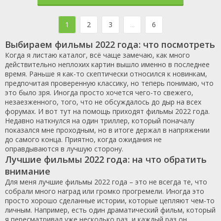
1
2
3
...
6
Выбираем фильмы 2022 года: что посмотреть
Когда я листаю каталог, всё чаще замечаю, как много
действительно неплохих картин вышло именно в последнее
время. Раньше я как-то скептически относился к новинкам,
предпочитая проверенную классику, но теперь понимаю, что
это было зря. Иногда просто хочется чего-то свежего,
незаезженного, того, что не обсуждалось до дыр на всех
форумах. И вот тут на помощь приходят фильмы 2022 года.
Недавно наткнулся на один триллер, который поначалу
показался мне проходным, но в итоге держал в напряжении
до самого конца. Приятно, когда ожидания не
оправдываются в лучшую сторону.
Лучшие фильмы 2022 года: на что обратить
внимание
Для меня лучшие фильмы 2022 года – это не всегда те, что
собрали много наград или громко прогремели. Иногда это
просто хорошо сделанные истории, которые цепляют чем-то
личным. Например, есть один драматический фильм, который
я пересматривал уже несколько раз, и каждый раз он