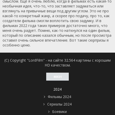
смыслом. Ещё я очень люблю, когда в фильмах есть какая-то
необычная идея, что-то, что заставляет задуматься или
взглянуть на привычные вещи под другим углом. Это не про
какой-то конкретный жанр, а скорее про подачу, про то, как
создатели фильма смогли воплотить свою задумку. И в
фильмах 2022 года таких примеров достаточно много, что
меня очень радует. Помню, как-то наткнулся на один фильм,
который по описанию казался обычным, но после просмотра
оставил очень сильное впечатление. Вот такие сюрпризы я
особенно ценю.
(C) Copyright "LordFilm" - на сайте 32.564 картины с хорошим
HD качеством.
2024
Фильмы 2024
Сериалы 2024
Боевики