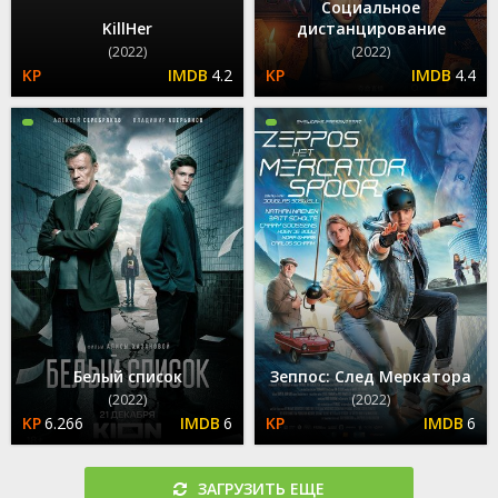
Социальное
KillHer
дистанцирование
(2022)
(2022)
4.2
4.4
Белый список
Зеппос: След Меркатора
(2022)
(2022)
6.266
6
6
ЗАГРУЗИТЬ ЕЩЕ