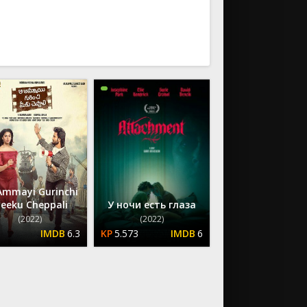
ию
По возрастанию
Ammayi Gurinchi
eeku Cheppali
У ночи есть глаза
(2022)
(2022)
6.3
5.573
6