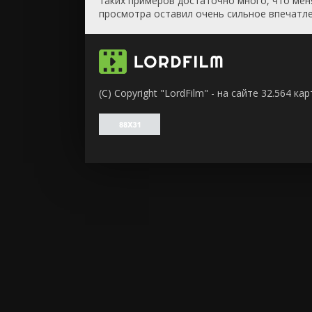
таких примеров достаточно много, что мен
просмотра оставил очень сильное впечатле
(C) Copyright "LordFilm" - на сайте 32.564 