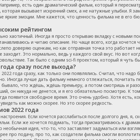
Например, есть один драматический фильм, который я пересматр
Нидерланды
1990
2022
 которая вызывает искренний смех, а не натужные улыбки. Я за
Новая Зеландия
1991
2023
ые яркие эмоции. Мне кажется, что ценность фильма не в его бю
Норвегия
1992
2024
высоким рейтингом
ОАЭ
1993
2025
ольно хаотичный. Иногда я просто открываю вкладку с новыми п
Панама
1994
останавливаюсь и читаю описание. Но чаще всего, когда хочется 
Парагвай
1995
 слепо доверяю оценкам, но как отправная точка это работает не
 заходит. Это нормально, ведь у каждого свой вкус. Но вот ко
Польша
1996
вольствие. Так было с одним sci-fi проектом, который я чуть б
Португалия
1997
года сразу после выхода?
Сербия
1998
022 года сразу, как только они появлялись. Считал, что надо бы
Сирия
1999
ано. Иногда лучше дать фильму немного отлежаться, почитать п
з бывало, что ждёшь, ждёшь премьеру, а потом смотришь и раз
Словакия
2000
ий, он никуда не денется, и я его обязательно посмотрю. К то
Словения
2001
гда появится свободное время. Это очень удобно. Хотя есть, ко
Таиланд
2002
увидеть как можно скорее. Но это скорее редкость.
ов 2022 года
Тайвань
2003
настроения. Если хочется расслабиться после долгого дня, я, ск
Турция
2004
льм. Если же хочется подумать, тогда присматриваюсь к драма
Украина
2005
о необычная идея, что-то, что заставляет задуматься или взгля
орее про подачу, про то, как создатели фильма смогли воплотит
Уругвай
2006