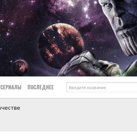
СЕРИАЛЫ
ПОСЛЕДНЕЕ
ачестве
я
биография
Россия
Австралия
1950
1957
боевик
США
Аргентина
1953
1965