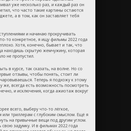
ивал уже несколько раз, и каждый раз он
метил, что часто такие картины остаются
джете, а в том, как он заставляет тебя
оступлениями и начинаю прокручивать
что-то конкретное, я ищу фильмы 2022 года
плохо. Хотя, конечно, бывает и так, что
гда находишь скрытую жемчужину, которая
ыло не пропустил.
ть в курсе, так сказать, на волне. Но со
ервые отзывы, чтобы понять, стоит ли
очаровываешься. Теперь я подхожу к этому
му же, всегда есть возможность посмотреть
нечно, и исключения, когда ажиотаж вокруг
орее всего, выберу что-то лёгкое,
м или триллерам с глубоким смыслом. Ещё я
нуть на привычные вещи под другим углом.
ь свою задумку. И в фильмах 2022 года