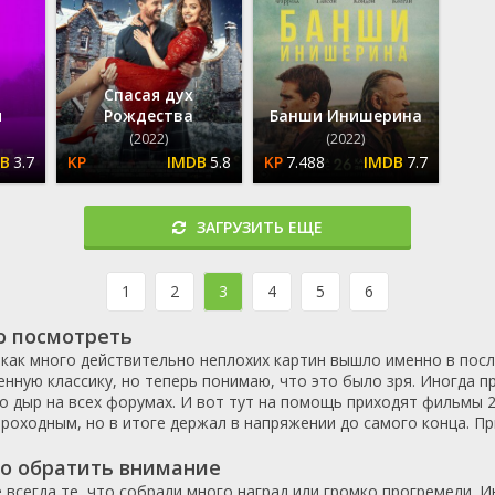
фэнтези
Доминикана
Франция
1973
2005
музыка
Египет
Швеция
1974
2006
ка
Казахстан
Япония
1975
2007
Спасая дух
ар
Камбоджа
Россия
1976
2008
и
Рождества
Банши Инишерина
(2022)
(2022)
Катар
США
1977
2009
3.7
5.8
7.488
7.7
Китай
Украина
1978
2010
Колумбия
1979
2011
Конго
1980
2012
ЗАГРУЗИТЬ ЕЩЕ
Корея Южная
1981
2013
Коста-Рика
1982
2014
1
2
3
4
5
6
Куба
1983
2015
о посмотреть
Люксембург
1984
2016
 как много действительно неплохих картин вышло именно в посл
Малайзия
1985
2017
нную классику, но теперь понимаю, что это было зря. Иногда п
Мальта
1986
2018
о дыр на всех форумах. И вот тут на помощь приходят фильмы 2
проходным, но в итоге держал в напряжении до самого конца. П
Марокко
1987
2019
Мексика
1988
2020
то обратить внимание
Нигерия
1989
2021
 всегда те, что собрали много наград или громко прогремели. 