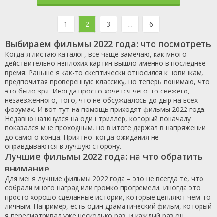
1
2
3
...
6
Выбираем фильмы 2022 года: что посмотреть
Когда я листаю каталог, всё чаще замечаю, как много
действительно неплохих картин вышло именно в последнее
время. Раньше я как-то скептически относился к новинкам,
предпочитая проверенную классику, но теперь понимаю, что
это было зря. Иногда просто хочется чего-то свежего,
незаезженного, того, что не обсуждалось до дыр на всех
форумах. И вот тут на помощь приходят фильмы 2022 года.
Недавно наткнулся на один триллер, который поначалу
показался мне проходным, но в итоге держал в напряжении
до самого конца. Приятно, когда ожидания не
оправдываются в лучшую сторону.
Лучшие фильмы 2022 года: на что обратить
внимание
Для меня лучшие фильмы 2022 года – это не всегда те, что
собрали много наград или громко прогремели. Иногда это
просто хорошо сделанные истории, которые цепляют чем-то
личным. Например, есть один драматический фильм, который
я пересматривал уже несколько раз, и каждый раз он