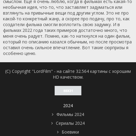
смыслом. Ещё я очень люблю, когда в фильмах есть какая-то
необычная идея, что-то, что заставляет задуматься или
взглянуть на привычные вещи под другим углом. Это не про
какой-то конкретный жанр, а скорее про подачу, про то, как
создатели фильма смогли воплотить свою задумку. И в
фильмах 2022 года таких примеров достаточно много, что
меня очень радует. Помню, как-то наткнулся на один фильм,
который по описанию казался обычным, но после просмотра
оставил очень сильное впечатление. Вот такие сюрпризы я
особенно ценю.
(C) Copyright "LordFilm" - на сайте 32.564 картины с хорошим
HD качеством.
2024
Фильмы 2024
Сериалы 2024
Боевики