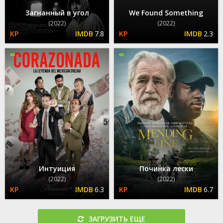
Загнанный в угол
We Found Something
(2022)
(2022)
7.8
2.3
Интуиция
Починка лески
(2022)
(2022)
6.3
6.7
ЗАГРУЗИТЬ ЕЩЕ