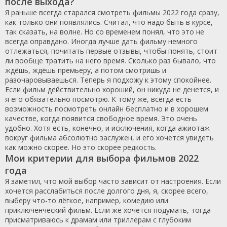
после выхода?
Я раньше всегда старался смотреть фильмы 2022 года сразу,
как только они появлялись. Считал, что надо быть в курсе,
так сказать, на волне. Но со временем понял, что это не
всегда оправдано. Иногда лучше дать фильму немного
отлежаться, почитать первые отзывы, чтобы понять, стоит
ли вообще тратить на него время. Сколько раз бывало, что
ждёшь, ждёшь премьеру, а потом смотришь и
разочаровываешься. Теперь я подхожу к этому спокойнее.
Если фильм действительно хороший, он никуда не денется, и
я его обязательно посмотрю. К тому же, всегда есть
возможность посмотреть онлайн бесплатно и в хорошем
качестве, когда появится свободное время. Это очень
удобно. Хотя есть, конечно, и исключения, когда ажиотаж
вокруг фильма абсолютно заслужен, и его хочется увидеть
как можно скорее. Но это скорее редкость.
Мои критерии для выбора фильмов 2022
года
Я заметил, что мой выбор часто зависит от настроения. Если
хочется расслабиться после долгого дня, я, скорее всего,
выберу что-то лёгкое, например, комедию или
приключенческий фильм. Если же хочется подумать, тогда
присматриваюсь к драмам или триллерам с глубоким