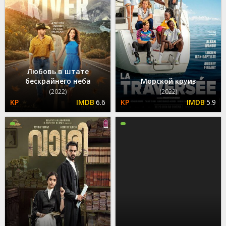
Любовь в штате
бескрайнего неба
Морской круиз
(2022)
(2022)
6.6
5.9