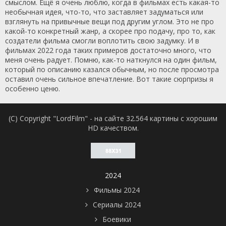
смыслом. Ещё я очень люблю, когда в фильмах есть какая-то
необычная идея, что-то, что заставляет задуматься или
взглянуть на привычные вещи под другим углом. Это не про
какой-то конкретный жанр, а скорее про подачу, про то, как
создатели фильма смогли воплотить свою задумку. И в
фильмах 2022 года таких примеров достаточно много, что
меня очень радует. Помню, как-то наткнулся на один фильм,
который по описанию казался обычным, но после просмотра
оставил очень сильное впечатление. Вот такие сюрпризы я
особенно ценю.
(C) Copyright "LordFilm" - на сайте 32.564 картины с хорошим
HD качеством.
2024
Фильмы 2024
Сериалы 2024
Боевики