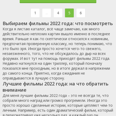
1
...
4
5
6
Выбираем фильмы 2022 года: что посмотреть
Когда я листаю каталог, всё чаще замечаю, как много
действительно неплохих картин вышло именно в последнее
время. Раньше я как-то скептически относился к новинкам,
предпочитая проверенную классику, но теперь понимаю, что
это было зря. Иногда просто хочется чего-то свежего,
незаезженного, того, что не обсуждалось до дыр на всех
форумах. И вот тут на помощь приходят фильмы 2022 года.
Недавно наткнулся на один триллер, который поначалу
показался мне проходным, но в итоге держал в напряжении
до самого конца. Приятно, когда ожидания не
оправдываются в лучшую сторону.
Лучшие фильмы 2022 года: на что обратить
внимание
Для меня лучшие фильмы 2022 года – это не всегда те, что
собрали много наград или громко прогремели. Иногда это
просто хорошо сделанные истории, которые цепляют чем-то
личным. Например, есть один драматический фильм, который
я пересматривал уже несколько раз, и каждый раз он