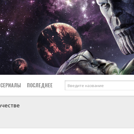
СЕРИАЛЫ
ПОСЛЕДНЕЕ
ачестве
я
биография
Россия
Австралия
1950
1957
боевик
США
Аргентина
1953
1965