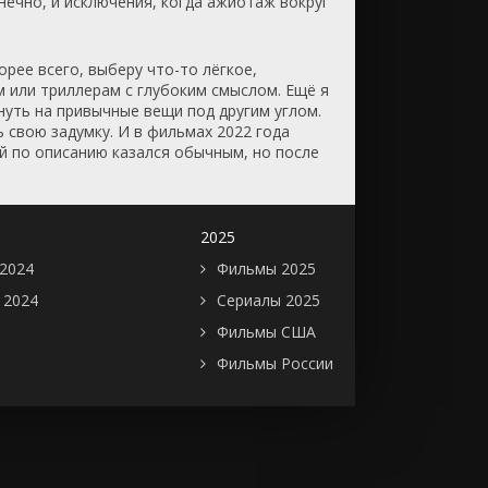
нечно, и исключения, когда ажиотаж вокруг
орее всего, выберу что-то лёгкое,
м или триллерам с глубоким смыслом. Ещё я
нуть на привычные вещи под другим углом.
ь свою задумку. И в фильмах 2022 года
ый по описанию казался обычным, но после
2025
2024
Фильмы 2025
 2024
Сериалы 2025
Фильмы США
Фильмы России