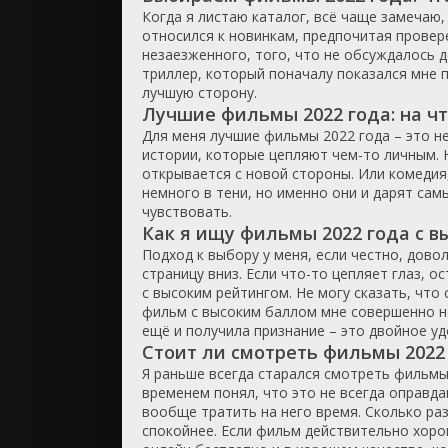
Когда я листаю каталог, всё чаще замечаю,
триллер
относился к новинкам, предпочитая провере
ужасы
незаезженного, того, что не обсуждалось д
триллер, который поначалу показался мне 
фантасти
лучшую сторону.
фильм-ну
Лучшие фильмы 2022 года: на ч
фэнтези
Для меня лучшие фильмы 2022 года – это не
истории, которые цепляют чем-то личным. 
открывается с новой стороны. Или комедия,
немного в тени, но именно они и дарят сам
чувствовать.
Как я ищу фильмы 2022 года с 
Подход к выбору у меня, если честно, дов
страницу вниз. Если что-то цепляет глаз, 
с высоким рейтингом. Не могу сказать, что
фильм с высоким баллом мне совершенно не
ещё и получила признание – это двойное удо
Стоит ли смотреть фильмы 2022 
Я раньше всегда старался смотреть фильмы 2
временем понял, что это не всегда оправд
вообще тратить на него время. Сколько ра
спокойнее. Если фильм действительно хорош