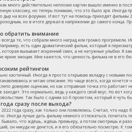
 как много действительно неплохих картин вышло именно в посл
фэнтези
Доминикана
Франция
1973
2005
нную классику, но теперь понимаю, что это было зря. Иногда п
музыка
Египет
Швеция
1974
2006
о дыр на всех форумах. И вот тут на помощь приходят фильмы 2
проходным, но в итоге держал в напряжении до самого конца. П
ка
Казахстан
Япония
1975
2007
ар
Камбоджа
Россия
1976
2008
то обратить внимание
Катар
США
1977
2009
 всегда те, что собрали много наград или громко прогремели. 
Китай
Украина
1978
2010
Например, есть один драматический фильм, который я пересматр
 которая вызывает искренний смех, а не натужные улыбки. Я за
Колумбия
1979
2011
ые яркие эмоции. Мне кажется, что ценность фильма не в его бю
Конго
1980
2012
высоким рейтингом
Корея Южная
1981
2013
ольно хаотичный. Иногда я просто открываю вкладку с новыми п
Коста-Рика
1982
2014
останавливаюсь и читаю описание. Но чаще всего, когда хочется 
Куба
1983
2015
 слепо доверяю оценкам, но как отправная точка это работает не
Люксембург
1984
2016
 заходит. Это нормально, ведь у каждого свой вкус. Но вот ко
вольствие. Так было с одним sci-fi проектом, который я чуть б
Малайзия
1985
2017
года сразу после выхода?
Мальта
1986
2018
022 года сразу, как только они появлялись. Считал, что надо бы
Марокко
1987
2019
ано. Иногда лучше дать фильму немного отлежаться, почитать п
з бывало, что ждёшь, ждёшь премьеру, а потом смотришь и раз
Мексика
1988
2020
ий, он никуда не денется, и я его обязательно посмотрю. К то
Нигерия
1989
2021