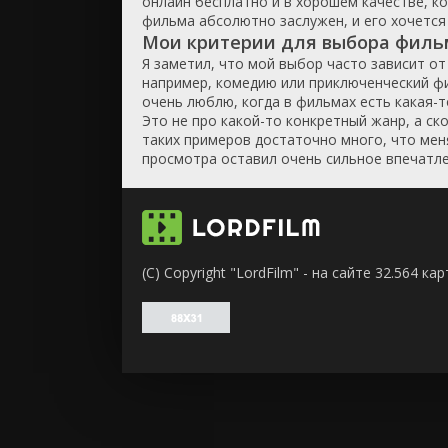
онлайн бесплатно и в хорошем качестве, ко
фильма абсолютно заслужен, и его хочется 
Мои критерии для выбора фильм
Я заметил, что мой выбор часто зависит от 
например, комедию или приключенческий фи
очень люблю, когда в фильмах есть какая-т
Это не про какой-то конкретный жанр, а ск
таких примеров достаточно много, что мен
просмотра оставил очень сильное впечатле
(C) Copyright "LordFilm" - на сайте 32.564 