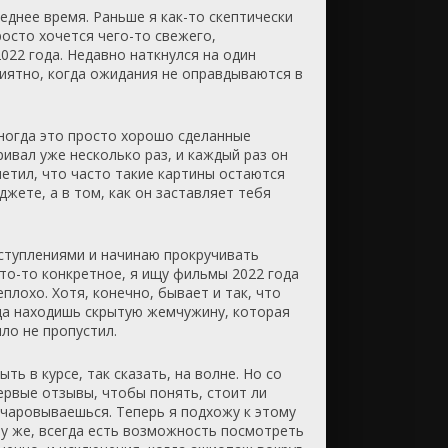
еднее время. Раньше я как-то скептически
росто хочется чего-то свежего,
022 года. Недавно наткнулся на один
риятно, когда ожидания не оправдываются в
Иногда это просто хорошо сделанные
ивал уже несколько раз, и каждый раз он
метил, что часто такие картины остаются
джете, а в том, как он заставляет тебя
оступлениями и начинаю прокручивать
что-то конкретное, я ищу фильмы 2022 года
плохо. Хотя, конечно, бывает и так, что
гда находишь скрытую жемчужину, которая
ыло не пропустил.
ть в курсе, так сказать, на волне. Но со
ервые отзывы, чтобы понять, стоит ли
очаровываешься. Теперь я подхожу к этому
му же, всегда есть возможность посмотреть